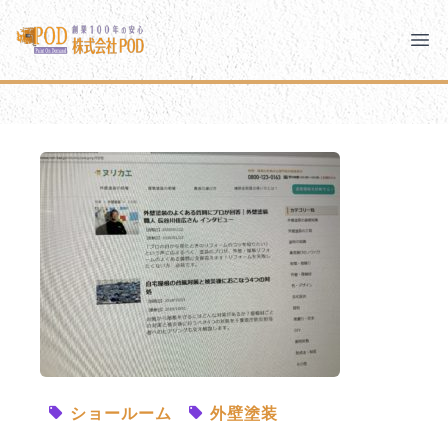
メインコンテンツにスキップ
株式会社ペイント・オン・デマンド
株式会社ペイント・オン・デマンド
千葉の外壁塗装・屋根塗装なら創業100年の安心 ペイン
Clo
Ope
モバイルメニュー
PODのまちづくり
安心の取り組み
ご相談と流れ
よくあるご質問
PODについて
ショールーム
外壁塗装