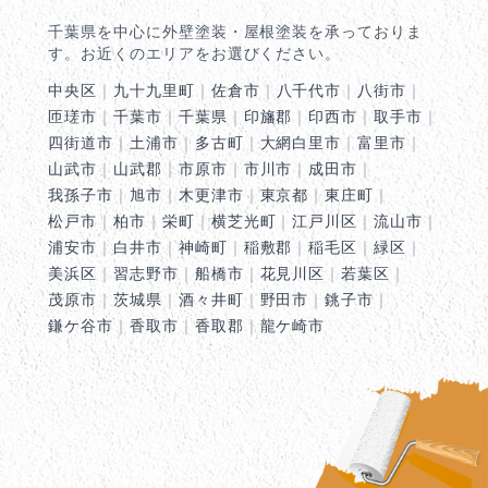
千葉県を中心に外壁塗装・屋根塗装を承っておりま
す。お近くのエリアをお選びください。
中央区
｜
九十九里町
｜
佐倉市
｜
八千代市
｜
八街市
｜
匝瑳市
｜
千葉市
｜
千葉県
｜
印旛郡
｜
印西市
｜
取手市
｜
四街道市
｜
土浦市
｜
多古町
｜
大網白里市
｜
富里市
｜
山武市
｜
山武郡
｜
市原市
｜
市川市
｜
成田市
｜
我孫子市
｜
旭市
｜
木更津市
｜
東京都
｜
東庄町
｜
松戸市
｜
柏市
｜
栄町
｜
横芝光町
｜
江戸川区
｜
流山市
｜
浦安市
｜
白井市
｜
神崎町
｜
稲敷郡
｜
稲毛区
｜
緑区
｜
美浜区
｜
習志野市
｜
船橋市
｜
花見川区
｜
若葉区
｜
茂原市
｜
茨城県
｜
酒々井町
｜
野田市
｜
銚子市
｜
鎌ケ谷市
｜
香取市
｜
香取郡
｜
龍ケ崎市