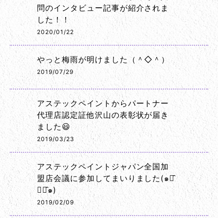
問のインタビュー記事が紹介されま
した！！
2020/01/22
やっと梅雨が明けました（＾◇＾）
2019/07/29
アステックペイントからパートナー
代理店認定証他沢山の表彰状が届き
ました😃
2019/03/23
アステックペイントジャパン全国加
盟店会議に参加してまいりました(๑･̑
◡･̑๑)
2019/02/09