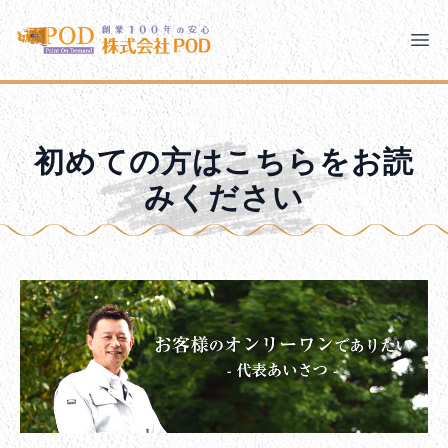
メインコンテンツにスキップ
株式会社ペイント・オン・デマンド
株式会社ペイント・オン・デマンド
千葉の外壁塗装・屋根塗装なら創業100年の安心 ペイン
Clo
Ope
モバイルメニュー
PODのまちづくり
安心の取り組み
初めての方はこちらをお読
ご相談と流れ
よくあるご質問
みください
PODについて