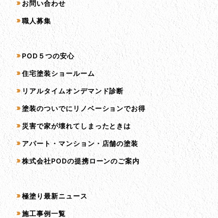
お問い合わせ
職人募集
サービス一覧
POD５つの安心
住宅塗装ショールーム
リアルタイムオンデマンド診断
塗装のついでにリノベーションでお得
災害で家が壊れてしまったときは
アパート・マンション・店舗の塗装
株式会社PODの提携ローンのご案内
コンテンツ一覧
極塗り最新ニュース
施工事例一覧