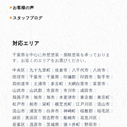
お客様の声
スタッフブログ
対応エリア
千葉県を中心に外壁塗装・屋根塗装を承っておりま
す。お近くのエリアをお選びください。
中央区
｜
九十九里町
｜
佐倉市
｜
八千代市
｜
八街市
｜
匝瑳市
｜
千葉市
｜
千葉県
｜
印旛郡
｜
印西市
｜
取手市
｜
四街道市
｜
土浦市
｜
多古町
｜
大網白里市
｜
富里市
｜
山武市
｜
山武郡
｜
市原市
｜
市川市
｜
成田市
｜
我孫子市
｜
旭市
｜
旭市
｜
木更津市
｜
東京都
｜
東庄町
｜
松戸市
｜
柏市
｜
栄町
｜
横芝光町
｜
江戸川区
｜
流山市
｜
流山市
｜
浦安市
｜
白井市
｜
神崎町
｜
稲敷郡
｜
稲毛区
｜
緑区
｜
美浜区
｜
習志野市
｜
船橋市
｜
花見川区
｜
若葉区
｜
茂原市
｜
茨城県
｜
酒々井町
｜
野田市
｜