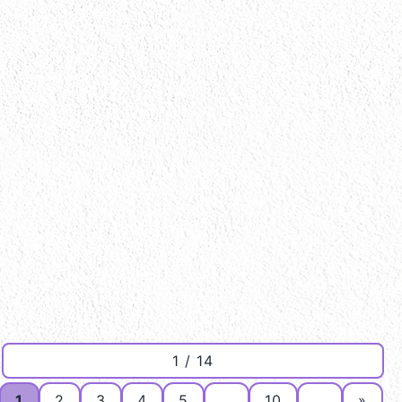
1 / 14
1
2
3
4
5
...
10
...
»