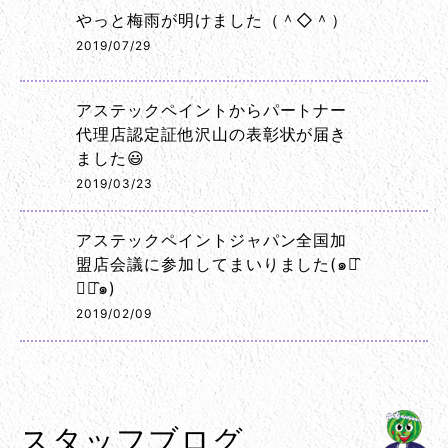
やっと梅雨が明けました（＾◇＾）
2019/07/29
アステックペイントからパートナー
代理店認定証他沢山の表彰状が届き
ました😃
2019/03/23
アステックペイントジャパン全国加
盟店会議に参加してまいりました(๑･̑
◡･̑๑)
2019/02/09
スタッフブログ