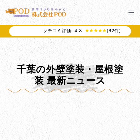
メインコンテンツにスキップ
株式会社ペイント・オン・デマンド
株式会社ペイント・オン・デマンド
千葉の外壁塗装・屋根塗装なら創業100年の安心 ペイン
Clo
Ope
モバイルメニュー
クチコミ評価:
4.8
(
62
件)
PODのまちづくり
安心の取り組み
ご相談と流れ
よくあるご質問
千葉の外壁塗装・屋根塗
PODについて
装 最新ニュース