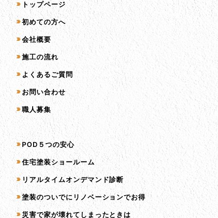
サイトマップ
トップページ
初めての方へ
会社概要
施工の流れ
よくあるご質問
お問い合わせ
職人募集
サービス一覧
POD５つの安心
住宅塗装ショールーム
リアルタイムオンデマンド診断
塗装のついでにリノベーションでお得
災害で家が壊れてしまったときは