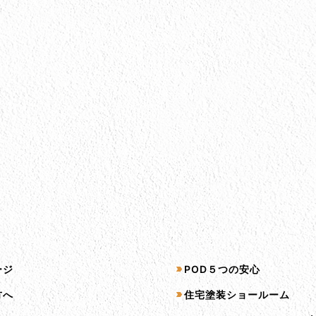
プ
サービス一覧
ージ
POD５つの安心
方へ
住宅塗装ショールーム