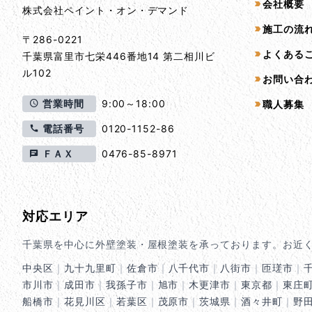
会社概要
株式会社ペイント・オン・デマンド
施工の流
〒286-0221
よくある
千葉県
富里市
七栄446番地14 第二相川ビ
ル102
お問い合
営業時間
9:00～18:00
職人募集
電話番号
0120-1152-86
ＦＡＸ
0476-85-8971
対応エリア
千葉県を中心に外壁塗装・屋根塗装を承っております。お近
中央区
｜
九十九里町
｜
佐倉市
｜
八千代市
｜
八街市
｜
匝瑳市
｜
市川市
｜
成田市
｜
我孫子市
｜
旭市
｜
木更津市
｜
東京都
｜
東庄
船橋市
｜
花見川区
｜
若葉区
｜
茂原市
｜
茨城県
｜
酒々井町
｜
野