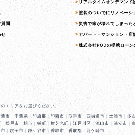
リアルタイムオンデマンド
れ
塗装のついでにリノベーシ
ご質問
災害で家が壊れてしまった
わせ
アパート・マンション・店
株式会社PODの提携ローン
くのエリアをお選びください。
千葉市
｜
千葉県
｜
印旛郡
｜
印西市
｜
取手市
｜
四街道市
｜
土浦市
｜
多
町
｜
松戸市
｜
柏市
｜
栄町
｜
横芝光町
｜
江戸川区
｜
流山市
｜
浦安市
｜
田市
｜
銚子市
｜
鎌ケ谷市
｜
香取市
｜
香取郡
｜
龍ケ崎市