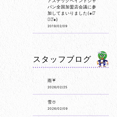
アステックペイントジャ
パン全国加盟店会議に参
加してまいりました(๑･̑
◡･̑๑)
2019/02/09
スタッフブログ
雨☔
2026/02/25
雪☃️
2026/02/09