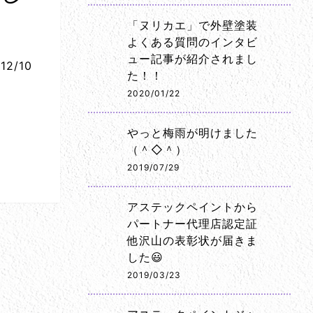
「ヌリカエ」で外壁塗装
よくある質問のインタビ
ュー記事が紹介されまし
12/10
た！！
2020/01/22
やっと梅雨が明けました
（＾◇＾）
2019/07/29
アステックペイントから
パートナー代理店認定証
他沢山の表彰状が届きま
した😃
2019/03/23