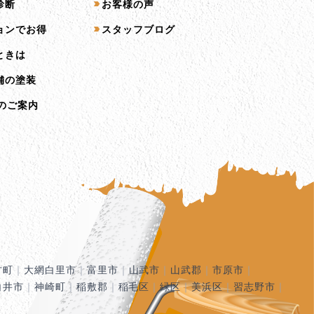
診断
お客様の声
ョンでお得
スタッフブログ
ときは
舗の塗装
のご案内
古町
｜
大網白里市
｜
富里市
｜
山武市
｜
山武郡
｜
市原市
｜
白井市
｜
神崎町
｜
稲敷郡
｜
稲毛区
｜
緑区
｜
美浜区
｜
習志野市
｜