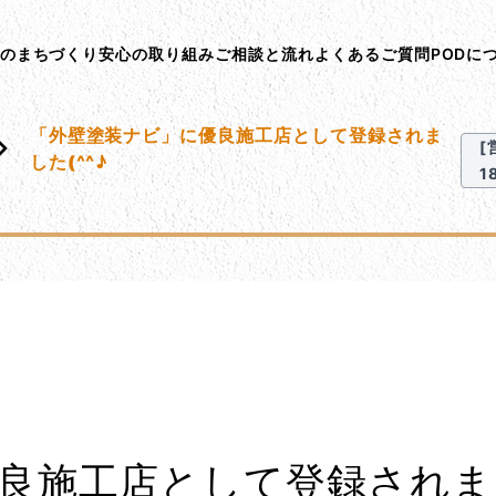
ント･オン･デマンド
Dのまちづくり
安心の取り組み
ご相談と流れ
よくあるご質問
PODに
「外壁塗装ナビ」に優良施工店として登録されま
[
した(^^♪
1
良施工店として登録されま