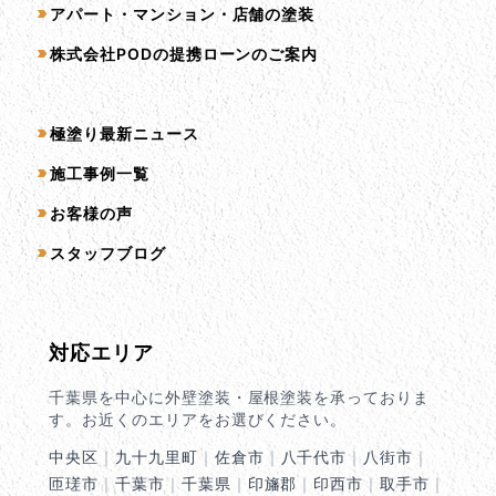
アパート・マンション・店舗の塗装
株式会社PODの提携ローンのご案内
コンテンツ一覧
極塗り最新ニュース
施工事例一覧
お客様の声
スタッフブログ
対応エリア
千葉県を中心に外壁塗装・屋根塗装を承っておりま
す。お近くのエリアをお選びください。
中央区
｜
九十九里町
｜
佐倉市
｜
八千代市
｜
八街市
｜
匝瑳市
｜
千葉市
｜
千葉県
｜
印旛郡
｜
印西市
｜
取手市
｜