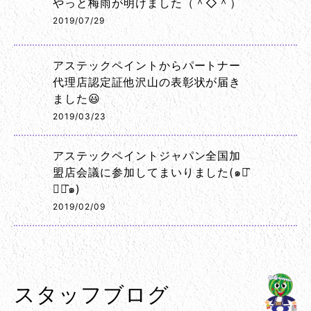
やっと梅雨が明けました（＾◇＾）
2019/07/29
アステックペイントからパートナー
代理店認定証他沢山の表彰状が届き
ました😃
2019/03/23
アステックペイントジャパン全国加
盟店会議に参加してまいりました(๑･̑
◡･̑๑)
2019/02/09
スタッフブログ