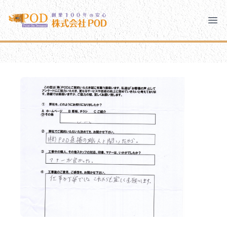
メインコンテンツにスキップ
株式会社ペイント・オン・デマンド
株式会社ペイント・オン・デマンド
千葉の外壁塗装・屋根塗装なら創業100年の安心 ペイン
Clo
Ope
モバイルメニュー
PODのまちづくり
安心の取り組み
ご相談と流れ
よくあるご質問
PODについて