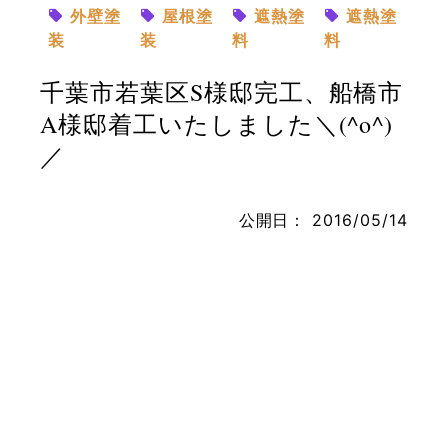
外壁塗
屋根塗
遮熱塗
遮熱塗
装
装
料
料
千葉市若葉区S様邸完工、船橋市
お問い合わせ
A様邸着工いたしました＼(^o^)
／
公開日：
2016/05/14