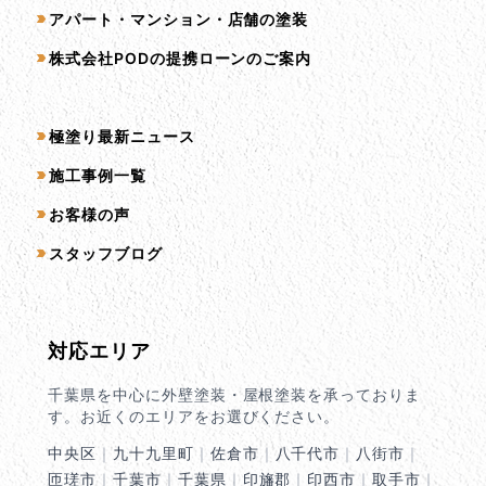
アパート・マンション・店舗の塗装
株式会社PODの提携ローンのご案内
コンテンツ一覧
極塗り最新ニュース
施工事例一覧
お客様の声
スタッフブログ
対応エリア
千葉県を中心に外壁塗装・屋根塗装を承っておりま
す。お近くのエリアをお選びください。
中央区
｜
九十九里町
｜
佐倉市
｜
八千代市
｜
八街市
｜
匝瑳市
｜
千葉市
｜
千葉県
｜
印旛郡
｜
印西市
｜
取手市
｜