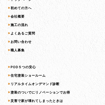
初めての方へ
会社概要
施工の流れ
よくあるご質問
お問い合わせ
職人募集
サービス一覧
POD５つの安心
住宅塗装ショールーム
リアルタイムオンデマンド診断
塗装のついでにリノベーションでお得
災害で家が壊れてしまったときは