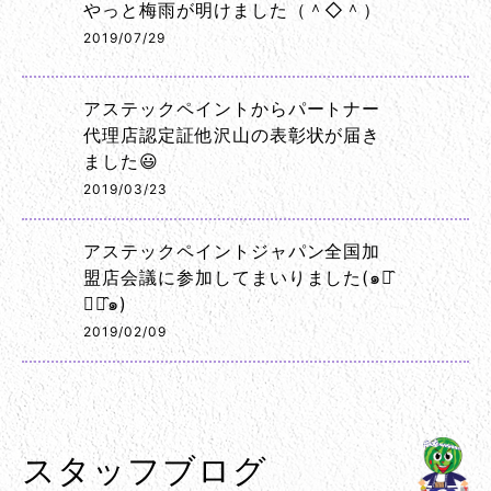
やっと梅雨が明けました（＾◇＾）
2019/07/29
アステックペイントからパートナー
代理店認定証他沢山の表彰状が届き
ました😃
2019/03/23
アステックペイントジャパン全国加
盟店会議に参加してまいりました(๑･̑
◡･̑๑)
2019/02/09
スタッフブログ