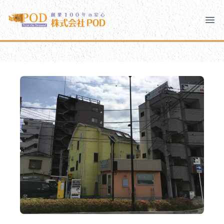
メインコンテンツにスキップ
株式会社ペイント・オン・デマンド
株式会社ペイント・オン・デマンド
千葉の外壁塗装・屋根塗装なら創業100年の安心 ペイン
Clo
Ope
モバイルメニュー
PODのまちづくり
安心の取り組み
ご相談と流れ
よくあるご質問
PODについて