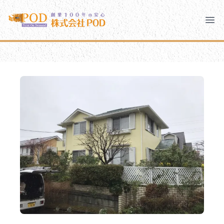
メインコンテンツにスキップ
株式会社ペイント・オン・デマンド
株式会社ペイント・オン・デマンド
千葉の外壁塗装・屋根塗装なら創業100年の安心 ペイン
Clo
Ope
モバイルメニュー
PODのまちづくり
安心の取り組み
ご相談と流れ
よくあるご質問
PODについて