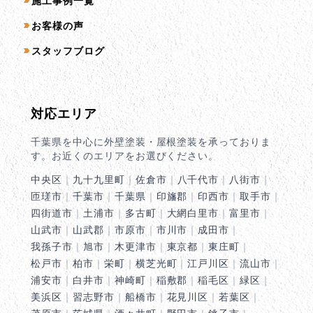
施工事例一覧
お客様の声
スタッフブログ
対応エリア
千葉県を中心に外壁塗装・屋根塗装を承っておりま
す。お近くのエリアをお選びください。
中央区
｜
九十九里町
｜
佐倉市
｜
八千代市
｜
八街市
｜
匝瑳市
｜
千葉市
｜
千葉県
｜
印旛郡
｜
印西市
｜
取手市
｜
四街道市
｜
土浦市
｜
多古町
｜
大網白里市
｜
富里市
｜
山武市
｜
山武郡
｜
市原市
｜
市川市
｜
成田市
｜
我孫子市
｜
旭市
｜
木更津市
｜
東京都
｜
東庄町
｜
松戸市
｜
柏市
｜
栄町
｜
横芝光町
｜
江戸川区
｜
流山市
｜
浦安市
｜
白井市
｜
神崎町
｜
稲敷郡
｜
稲毛区
｜
緑区
｜
美浜区
｜
習志野市
｜
船橋市
｜
花見川区
｜
若葉区
｜