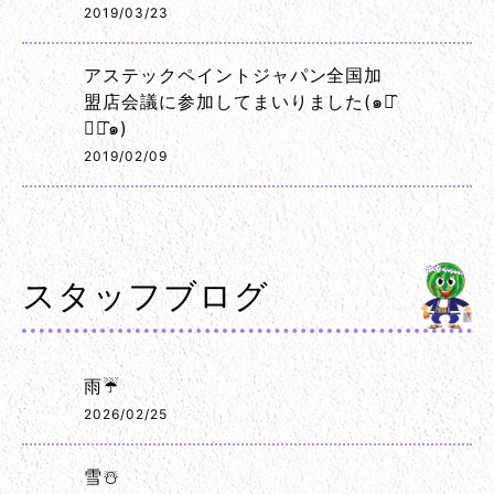
2019/03/23
アステックペイントジャパン全国加
盟店会議に参加してまいりました(๑･̑
◡･̑๑)
2019/02/09
スタッフブログ
雨☔
2026/02/25
雪☃️