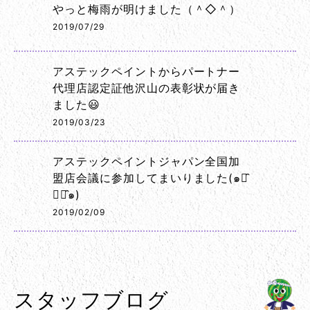
やっと梅雨が明けました（＾◇＾）
2019/07/29
アステックペイントからパートナー
代理店認定証他沢山の表彰状が届き
ました😃
2019/03/23
アステックペイントジャパン全国加
盟店会議に参加してまいりました(๑･̑
◡･̑๑)
2019/02/09
スタッフブログ