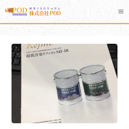
メインコンテンツにスキップ
株式会社ペイント・オン・デマンド
株式会社ペイント・オン・デマンド
千葉の外壁塗装・屋根塗装なら創業100年の安心 ペイン
Clo
Ope
モバイルメニュー
PODのまちづくり
安心の取り組み
ご相談と流れ
よくあるご質問
PODについて