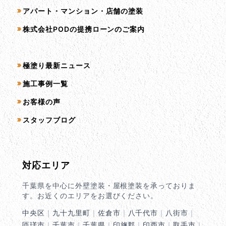
アパート・マンション・店舗の塗装
株式会社PODの提携ローンのご案内
コンテンツ一覧
極塗り最新ニュース
施工事例一覧
お客様の声
スタッフブログ
対応エリア
千葉県を中心に外壁塗装・屋根塗装を承っておりま
す。お近くのエリアをお選びください。
中央区
｜
九十九里町
｜
佐倉市
｜
八千代市
｜
八街市
｜
匝瑳市
｜
千葉市
｜
千葉県
｜
印旛郡
｜
印西市
｜
取手市
｜