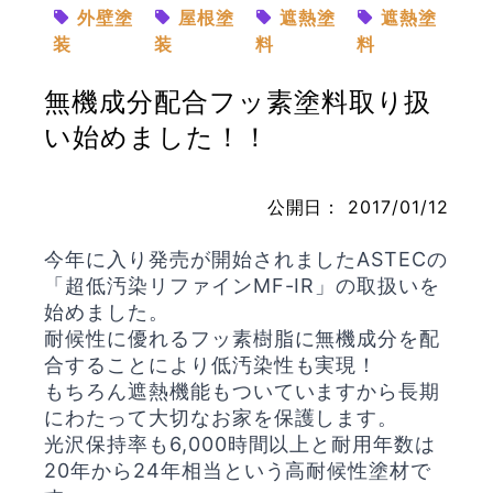
外壁塗
屋根塗
遮熱塗
遮熱塗
装
装
料
料
無機成分配合フッ素塗料取り扱
お問い合わせ
い始めました！！
公開日：
2017/01/12
今年に入り発売が開始されましたASTECの
「超低汚染リファインMF-IR」の取扱いを
始めました。
耐候性に優れるフッ素樹脂に無機成分を配
合することにより低汚染性も実現！
もちろん遮熱機能もついていますから長期
にわたって大切なお家を保護します。
光沢保持率も6,000時間以上と耐用年数は
20年から24年相当という高耐候性塗材で