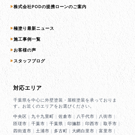
株式会社PODの提携ローンのご案内
コンテンツ一覧
極塗り最新ニュース
施工事例一覧
お客様の声
スタッフブログ
対応エリア
千葉県を中心に外壁塗装・屋根塗装を承っておりま
す。お近くのエリアをお選びください。
中央区
｜
九十九里町
｜
佐倉市
｜
八千代市
｜
八街市
｜
匝瑳市
｜
千葉市
｜
千葉県
｜
印旛郡
｜
印西市
｜
取手市
｜
四街道市
｜
土浦市
｜
多古町
｜
大網白里市
｜
富里市
｜