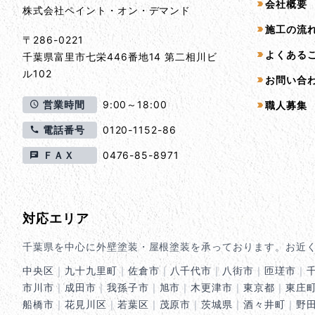
会社概要
株式会社ペイント・オン・デマンド
施工の流
〒286-0221
よくある
千葉県
富里市
七栄446番地14 第二相川ビ
ル102
お問い合
営業時間
9:00～18:00
職人募集
電話番号
0120-1152-86
ＦＡＸ
0476-85-8971
対応エリア
千葉県を中心に外壁塗装・屋根塗装を承っております。お近
中央区
｜
九十九里町
｜
佐倉市
｜
八千代市
｜
八街市
｜
匝瑳市
｜
市川市
｜
成田市
｜
我孫子市
｜
旭市
｜
木更津市
｜
東京都
｜
東庄
船橋市
｜
花見川区
｜
若葉区
｜
茂原市
｜
茨城県
｜
酒々井町
｜
野