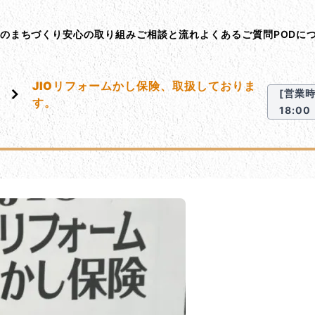
ント･オン･デマンド
Dのまちづくり
安心の取り組み
ご相談と流れ
よくあるご質問
PODに
JIOリフォームかし保険、取扱しておりま
[営業時間
す。
18:00