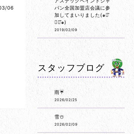
アステックペイントジャ
03/06
パン全国加盟店会議に参
加してまいりました(๑･̑
◡･̑๑)
2019/02/09
スタッフブログ
雨☔
2026/02/25
雪☃️
2026/02/09