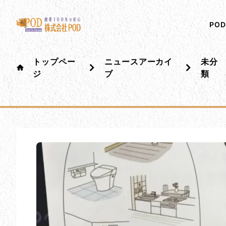
メインコンテンツにスキップ
株式会社ペイント・オン・デマンド
千葉の外壁塗装・屋根塗装なら創業100年の安心 ペイ
PO
トップペー
ニュースアーカイ
未分
ジ
ブ
類