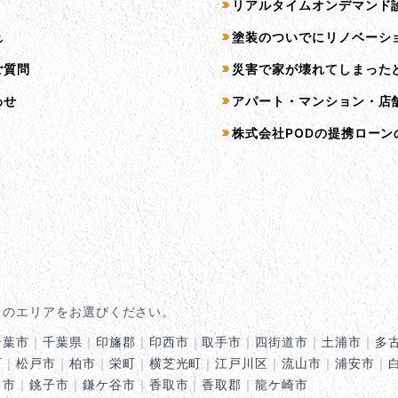
リアルタイムオンデマンド
れ
塗装のついでにリノベーシ
ご質問
災害で家が壊れてしまった
わせ
アパート・マンション・店
株式会社PODの提携ローン
くのエリアをお選びください。
千葉市
｜
千葉県
｜
印旛郡
｜
印西市
｜
取手市
｜
四街道市
｜
土浦市
｜
多
町
｜
松戸市
｜
柏市
｜
栄町
｜
横芝光町
｜
江戸川区
｜
流山市
｜
浦安市
｜
田市
｜
銚子市
｜
鎌ケ谷市
｜
香取市
｜
香取郡
｜
龍ケ崎市