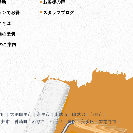
診断
お客様の声
ョンでお得
スタッフブログ
ときは
舗の塗装
のご案内
古町
｜
大網白里市
｜
富里市
｜
山武市
｜
山武郡
｜
市原市
｜
白井市
｜
神崎町
｜
稲敷郡
｜
稲毛区
｜
緑区
｜
美浜区
｜
習志野市
｜