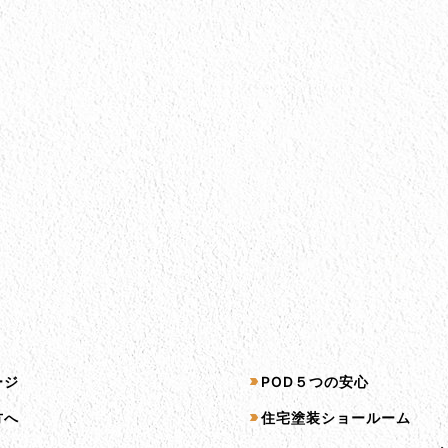
プ
サービス一覧
ージ
POD５つの安心
方へ
住宅塗装ショールーム