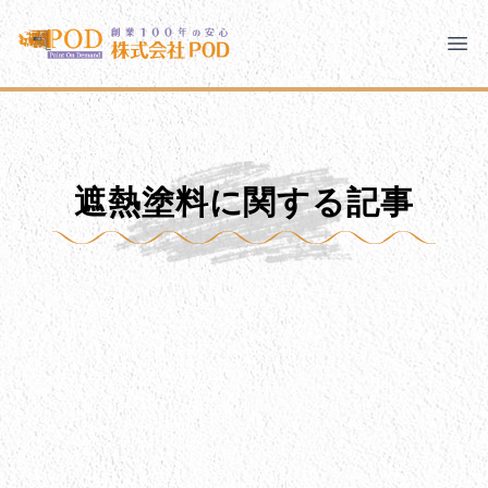
メインコンテンツにスキップ
株式会社ペイント・オン・デマンド
株式会社ペイント・オン・デマンド
千葉の外壁塗装・屋根塗装なら創業100年の安心 ペイン
Clo
Ope
モバイルメニュー
PODのまちづくり
安心の取り組み
遮熱塗料に関する記事
ご相談と流れ
よくあるご質問
PODについて