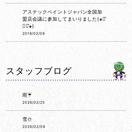
アステックペイントジャパン全国加
盟店会議に参加してまいりました(๑･̑
◡･̑๑)
2019/02/09
スタッフブログ
雨☔
2026/02/25
雪☃️
2026/02/09