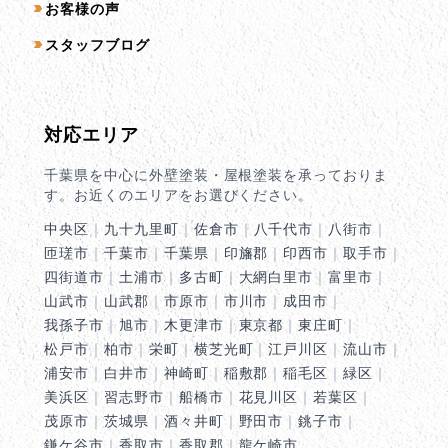
お客様の声
スタッフブログ
対応エリア
千葉県を中心に外壁塗装・屋根塗装を承っておりま
す。お近くのエリアをお選びください。
中央区
｜
九十九里町
｜
佐倉市
｜
八千代市
｜
八街市
｜
匝瑳市
｜
千葉市
｜
千葉県
｜
印旛郡
｜
印西市
｜
取手市
｜
四街道市
｜
土浦市
｜
多古町
｜
大網白里市
｜
富里市
｜
山武市
｜
山武郡
｜
市原市
｜
市川市
｜
成田市
｜
我孫子市
｜
旭市
｜
木更津市
｜
東京都
｜
東庄町
｜
松戸市
｜
柏市
｜
栄町
｜
横芝光町
｜
江戸川区
｜
流山市
｜
浦安市
｜
白井市
｜
神崎町
｜
稲敷郡
｜
稲毛区
｜
緑区
｜
美浜区
｜
習志野市
｜
船橋市
｜
花見川区
｜
若葉区
｜
茂原市
｜
茨城県
｜
酒々井町
｜
野田市
｜
銚子市
｜
鎌ケ谷市
｜
香取市
｜
香取郡
｜
龍ケ崎市