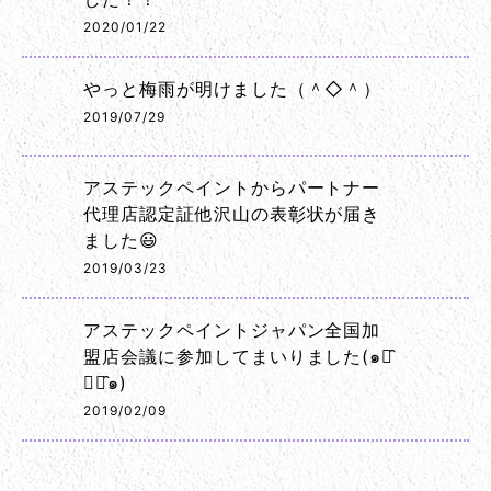
2020/01/22
やっと梅雨が明けました（＾◇＾）
2019/07/29
アステックペイントからパートナー
代理店認定証他沢山の表彰状が届き
ました😃
2019/03/23
アステックペイントジャパン全国加
盟店会議に参加してまいりました(๑･̑
◡･̑๑)
2019/02/09