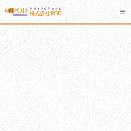
メインコンテンツにスキップ
株式会社ペイント・オン・デマンド
株式会社ペイント・オン・デマンド
千葉の外壁塗装・屋根塗装なら創業100年の安心 ペイン
Ope
モバイルメニュー
PODのまちづくり
ご相談と流れ
PODについて