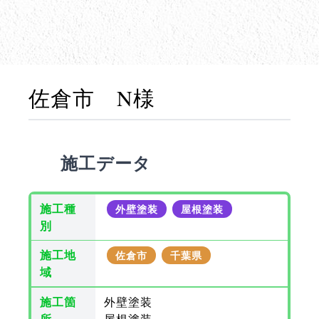
佐倉市 N様
施工データ
施工種
外壁塗装
屋根塗装
別
施工地
佐倉市
千葉県
域
施工箇
外壁塗装