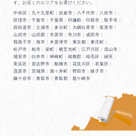
す。お近くのエリアをお選びください。
中央区
｜
九十九里町
｜
佐倉市
｜
八千代市
｜
八街市
｜
匝瑳市
｜
千葉市
｜
千葉県
｜
印旛郡
｜
印西市
｜
取手市
｜
四街道市
｜
土浦市
｜
多古町
｜
大網白里市
｜
富里市
｜
山武市
｜
山武郡
｜
市原市
｜
市川市
｜
成田市
｜
我孫子市
｜
旭市
｜
木更津市
｜
東京都
｜
東庄町
｜
松戸市
｜
柏市
｜
栄町
｜
横芝光町
｜
江戸川区
｜
流山市
｜
浦安市
｜
白井市
｜
神崎町
｜
稲敷郡
｜
稲毛区
｜
緑区
｜
美浜区
｜
習志野市
｜
船橋市
｜
花見川区
｜
若葉区
｜
茂原市
｜
茨城県
｜
酒々井町
｜
野田市
｜
銚子市
｜
鎌ケ谷市
｜
香取市
｜
香取郡
｜
龍ケ崎市