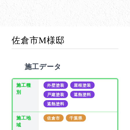
佐倉市M様邸
施工データ
施工種
外壁塗装
屋根塗装
別
戸建塗装
遮熱塗料
遮熱塗料
施工地
佐倉市
千葉県
域