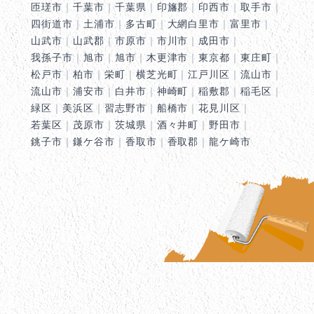
匝瑳市
｜
千葉市
｜
千葉県
｜
印旛郡
｜
印西市
｜
取手市
｜
四街道市
｜
土浦市
｜
多古町
｜
大網白里市
｜
富里市
｜
山武市
｜
山武郡
｜
市原市
｜
市川市
｜
成田市
｜
我孫子市
｜
旭市
｜
旭市
｜
木更津市
｜
東京都
｜
東庄町
｜
松戸市
｜
柏市
｜
栄町
｜
横芝光町
｜
江戸川区
｜
流山市
｜
流山市
｜
浦安市
｜
白井市
｜
神崎町
｜
稲敷郡
｜
稲毛区
｜
緑区
｜
美浜区
｜
習志野市
｜
船橋市
｜
花見川区
｜
若葉区
｜
茂原市
｜
茨城県
｜
酒々井町
｜
野田市
｜
銚子市
｜
鎌ケ谷市
｜
香取市
｜
香取郡
｜
龍ケ崎市