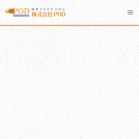
メインコンテンツにスキップ
株式会社ペイント・オン・デマンド
株式会社ペイント・オン・デマンド
千葉の外壁塗装・屋根塗装なら創業100年の安心 ペイン
Ope
モバイルメニュー
PODのまちづくり
ご相談と流れ
PODについて