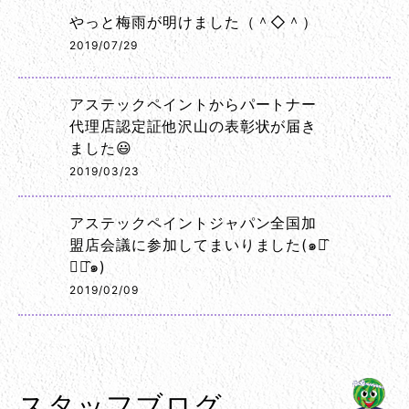
やっと梅雨が明けました（＾◇＾）
2019/07/29
アステックペイントからパートナー
代理店認定証他沢山の表彰状が届き
ました😃
2019/03/23
アステックペイントジャパン全国加
盟店会議に参加してまいりました(๑･̑
◡･̑๑)
2019/02/09
スタッフブログ