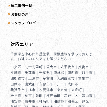
施工事例一覧
お客様の声
スタッフブログ
対応エリア
千葉県を中心に外壁塗装・屋根塗装を承っておりま
す。お近くのエリアをお選びください。
中央区
｜
九十九里町
｜
佐倉市
｜
八千代市
｜
八街市
｜
匝瑳市
｜
千葉市
｜
千葉県
｜
印旛郡
｜
印西市
｜
取手市
｜
四街道市
｜
土浦市
｜
多古町
｜
大網白里市
｜
富里市
｜
山武市
｜
山武郡
｜
市原市
｜
市川市
｜
成田市
｜
我孫子市
｜
旭市
｜
木更津市
｜
東京都
｜
東庄町
｜
松戸市
｜
柏市
｜
栄町
｜
横芝光町
｜
江戸川区
｜
流山市
｜
浦安市
｜
白井市
｜
神崎町
｜
稲敷郡
｜
稲毛区
｜
緑区
｜
美浜区
｜
習志野市
｜
船橋市
｜
花見川区
｜
若葉区
｜