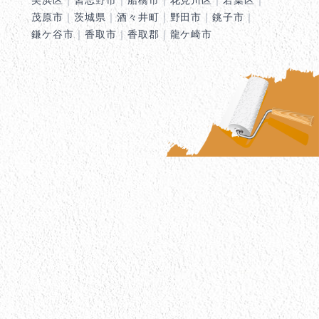
茂原市
｜
茨城県
｜
酒々井町
｜
野田市
｜
銚子市
｜
鎌ケ谷市
｜
香取市
｜
香取郡
｜
龍ケ崎市