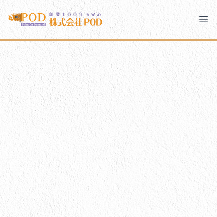
メインコンテンツにスキップ
株式会社ペイント・オン・デマンド
株式会社ペイント・オン・デマンド
千葉の外壁塗装・屋根塗装なら創業100年の安心 ペイン
Ope
モバイルメニュー
PODのまちづくり
ご相談と流れ
PODについて