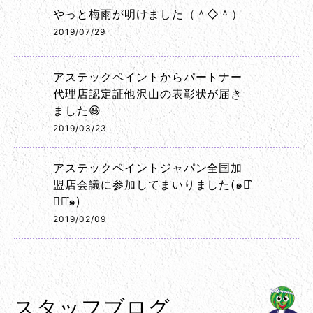
やっと梅雨が明けました（＾◇＾）
2019/07/29
アステックペイントからパートナー
代理店認定証他沢山の表彰状が届き
ました😃
2019/03/23
アステックペイントジャパン全国加
盟店会議に参加してまいりました(๑･̑
◡･̑๑)
2019/02/09
スタッフブログ