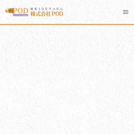
メインコンテンツにスキップ
株式会社ペイント・オン・デマンド
株式会社ペイント・オン・デマンド
千葉の外壁塗装・屋根塗装なら創業100年の安心 ペイン
Ope
モバイルメニュー
PODのまちづくり
ご相談と流れ
PODについて