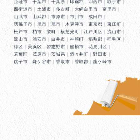
匝瑳市
｜
千葉市
｜
千葉県
｜
印旛郡
｜
印西市
｜
取手市
｜
四街道市
｜
土浦市
｜
多古町
｜
大網白里市
｜
富里市
｜
山武市
｜
山武郡
｜
市原市
｜
市川市
｜
成田市
｜
我孫子市
｜
旭市
｜
旭市
｜
木更津市
｜
東京都
｜
東庄町
｜
松戸市
｜
柏市
｜
栄町
｜
横芝光町
｜
江戸川区
｜
流山市
｜
流山市
｜
浦安市
｜
白井市
｜
神崎町
｜
稲敷郡
｜
稲毛区
｜
緑区
｜
美浜区
｜
習志野市
｜
船橋市
｜
花見川区
｜
若葉区
｜
茂原市
｜
茨城県
｜
酒々井町
｜
野田市
｜
銚子市
｜
鎌ケ谷市
｜
香取市
｜
香取郡
｜
龍ケ崎市