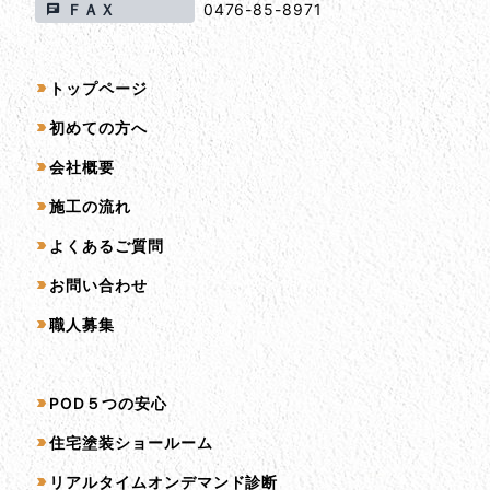
ＦＡＸ
0476-85-8971
サイトマップ
トップページ
初めての方へ
会社概要
施工の流れ
よくあるご質問
お問い合わせ
職人募集
サービス一覧
POD５つの安心
住宅塗装ショールーム
リアルタイムオンデマンド診断