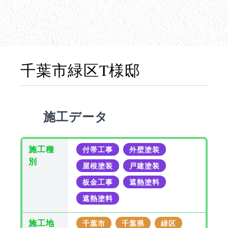
千葉市緑区T様邸
施工データ
施工種
付帯工事
外壁塗装
別
屋根塗装
戸建塗装
板金工事
遮熱塗料
遮熱塗料
施工地
千葉市
千葉県
緑区