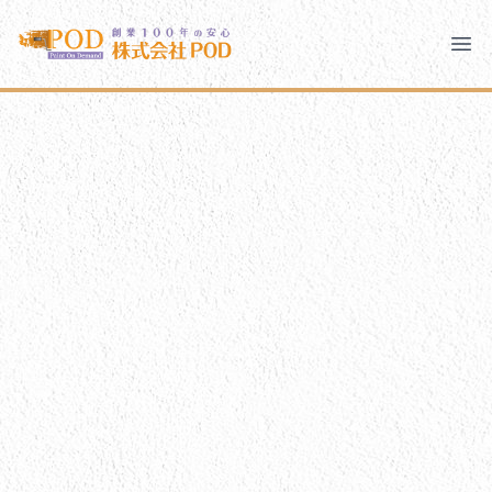
メインコンテンツにスキップ
株式会社ペイント・オン・デマンド
株式会社ペイント・オン・デマンド
千葉の外壁塗装・屋根塗装なら創業100年の安心 ペイン
Ope
モバイルメニュー
PODのまちづくり
ご相談と流れ
PODについて