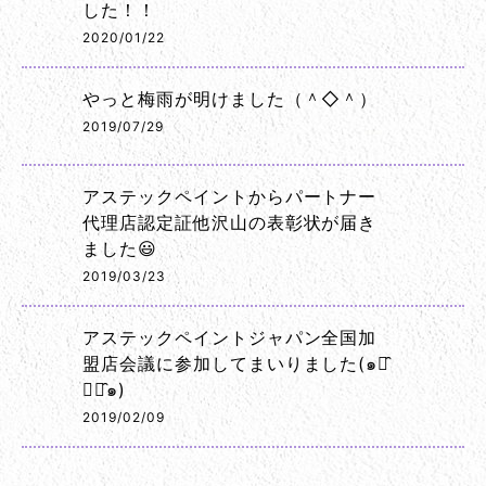
した！！
2020/01/22
やっと梅雨が明けました（＾◇＾）
2019/07/29
アステックペイントからパートナー
代理店認定証他沢山の表彰状が届き
ました😃
2019/03/23
アステックペイントジャパン全国加
盟店会議に参加してまいりました(๑･̑
◡･̑๑)
2019/02/09