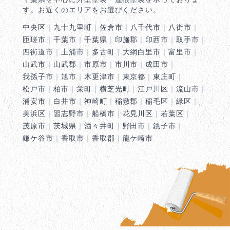
す。お近くのエリアをお選びください。
中央区
｜
九十九里町
｜
佐倉市
｜
八千代市
｜
八街市
｜
匝瑳市
｜
千葉市
｜
千葉県
｜
印旛郡
｜
印西市
｜
取手市
｜
四街道市
｜
土浦市
｜
多古町
｜
大網白里市
｜
富里市
｜
山武市
｜
山武郡
｜
市原市
｜
市川市
｜
成田市
｜
我孫子市
｜
旭市
｜
木更津市
｜
東京都
｜
東庄町
｜
松戸市
｜
柏市
｜
栄町
｜
横芝光町
｜
江戸川区
｜
流山市
｜
浦安市
｜
白井市
｜
神崎町
｜
稲敷郡
｜
稲毛区
｜
緑区
｜
美浜区
｜
習志野市
｜
船橋市
｜
花見川区
｜
若葉区
｜
茂原市
｜
茨城県
｜
酒々井町
｜
野田市
｜
銚子市
｜
鎌ケ谷市
｜
香取市
｜
香取郡
｜
龍ケ崎市