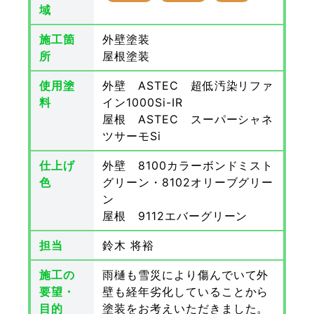
域
施工箇
外壁塗装
所
屋根塗装
使用塗
外壁 ASTEC 超低汚染リファ
料
イン1000Si-IR
屋根 ASTEC スーパーシャネ
ツサーモSi
仕上げ
外壁 8100カラーボンドミスト
色
グリーン・8102オリーブグリー
ン
屋根 9112エバーグリーン
担当
鈴木 将裕
施工の
雨樋も雪災により傷んでいて外
要望・
壁も経年劣化していることから
目的
塗装をお考えいただきました。