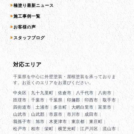
コンテンツ一覧
極塗り最新ニュース
施工事例一覧
お客様の声
スタッフブログ
対応エリア
千葉県を中心に外壁塗装・屋根塗装を承っておりま
す。お近くのエリアをお選びください。
中央区
｜
九十九里町
｜
佐倉市
｜
八千代市
｜
八街市
｜
匝瑳市
｜
千葉市
｜
千葉県
｜
印旛郡
｜
印西市
｜
取手市
｜
四街道市
｜
土浦市
｜
多古町
｜
大網白里市
｜
富里市
｜
山武市
｜
山武郡
｜
市原市
｜
市川市
｜
成田市
｜
我孫子市
｜
旭市
｜
木更津市
｜
東京都
｜
東庄町
｜
松戸市
｜
柏市
｜
栄町
｜
横芝光町
｜
江戸川区
｜
流山市
｜