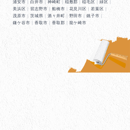
浦安市
｜
白井市
｜
神崎町
｜
稲敷郡
｜
稲毛区
｜
緑区
｜
美浜区
｜
習志野市
｜
船橋市
｜
花見川区
｜
若葉区
｜
茂原市
｜
茨城県
｜
酒々井町
｜
野田市
｜
銚子市
｜
鎌ケ谷市
｜
香取市
｜
香取郡
｜
龍ケ崎市