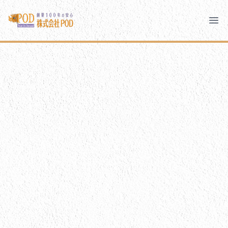
メインコンテンツにスキップ
株式会社ペイント・オン・デマンド
株式会社ペイント・オン・デマンド
千葉の外壁塗装・屋根塗装なら創業100年の安心 ペイン
Ope
モバイルメニュー
PODのまちづくり
ご相談と流れ
PODについて