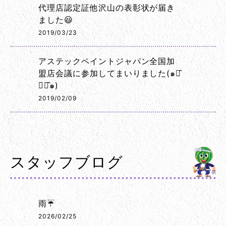
代理店認定証他沢山の表彰状が届き
ました😃
2019/03/23
アステックペイントジャパン全国加
盟店会議に参加してまいりました(๑･̑
◡･̑๑)
2019/02/09
スタッフブログ
雨☔
2026/02/25