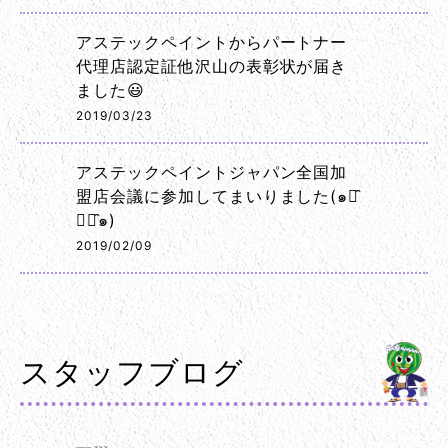
アステックペイントからパートナー
代理店認定証他沢山の表彰状が届き
ました😃
2019/03/23
アステックペイントジャパン全国加
盟店会議に参加してまいりました(๑･̑
◡･̑๑)
2019/02/09
スタッフブログ