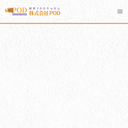
メインコンテンツにスキップ
株式会社ペイント・オン・デマンド
株式会社ペイント・オン・デマンド
千葉の外壁塗装・屋根塗装なら創業100年の安心 ペイン
Ope
モバイルメニュー
PODのまちづくり
ご相談と流れ
PODについて