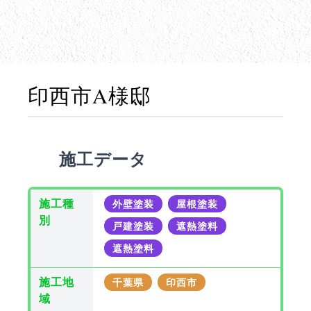
印西市A様邸
施工データ
施工種
外壁塗装
屋根塗装
別
戸建塗装
遮熱塗料
遮熱塗料
施工地
千葉県
印西市
域