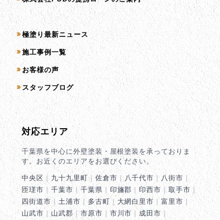
コンテンツ一覧
極塗り最新ニュース
施工事例一覧
お客様の声
スタッフブログ
対応エリア
千葉県を中心に外壁塗装・屋根塗装を承っておりま
す。お近くのエリアをお選びください。
中央区
｜
九十九里町
｜
佐倉市
｜
八千代市
｜
八街市
｜
匝瑳市
｜
千葉市
｜
千葉県
｜
印旛郡
｜
印西市
｜
取手市
｜
四街道市
｜
土浦市
｜
多古町
｜
大網白里市
｜
富里市
｜
山武市
｜
山武郡
｜
市原市
｜
市川市
｜
成田市
｜