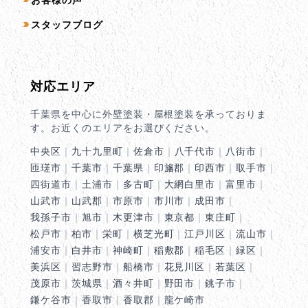
スタッフブログ
対応エリア
千葉県を中心に外壁塗装・屋根塗装を承っておりま
す。お近くのエリアをお選びください。
中央区
｜
九十九里町
｜
佐倉市
｜
八千代市
｜
八街市
｜
匝瑳市
｜
千葉市
｜
千葉県
｜
印旛郡
｜
印西市
｜
取手市
｜
四街道市
｜
土浦市
｜
多古町
｜
大網白里市
｜
富里市
｜
山武市
｜
山武郡
｜
市原市
｜
市川市
｜
成田市
｜
我孫子市
｜
旭市
｜
木更津市
｜
東京都
｜
東庄町
｜
松戸市
｜
柏市
｜
栄町
｜
横芝光町
｜
江戸川区
｜
流山市
｜
浦安市
｜
白井市
｜
神崎町
｜
稲敷郡
｜
稲毛区
｜
緑区
｜
美浜区
｜
習志野市
｜
船橋市
｜
花見川区
｜
若葉区
｜
茂原市
｜
茨城県
｜
酒々井町
｜
野田市
｜
銚子市
｜
鎌ケ谷市
｜
香取市
｜
香取郡
｜
龍ケ崎市