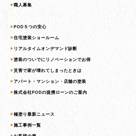
職人募集
サービス一覧
POD５つの安心
住宅塗装ショールーム
リアルタイムオンデマンド診断
塗装のついでにリノベーションでお得
災害で家が壊れてしまったときは
アパート・マンション・店舗の塗装
株式会社PODの提携ローンのご案内
コンテンツ一覧
極塗り最新ニュース
施工事例一覧
お客様の声