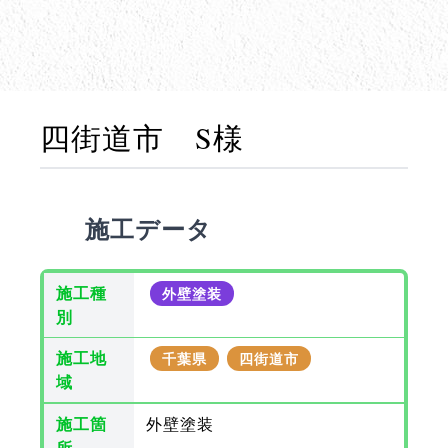
四街道市 S様
施工データ
施工種
外壁塗装
別
施工地
千葉県
四街道市
域
施工箇
外壁塗装