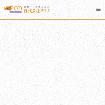
メインコンテンツにスキップ
株式会社ペイント・オン・デマンド
株式会社ペイント・オン・デマンド
千葉の外壁塗装・屋根塗装なら創業100年の安心 ペイン
Ope
モバイルメニュー
PODのまちづくり
ご相談と流れ
PODについて