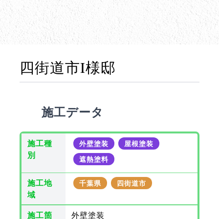
四街道市I様邸
施工データ
施工種
外壁塗装
屋根塗装
別
遮熱塗料
施工地
千葉県
四街道市
域
施工箇
外壁塗装