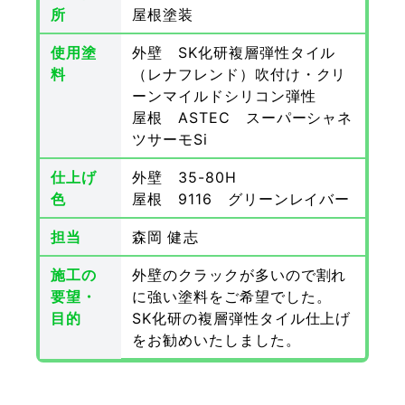
所
屋根塗装
使用塗
外壁 SK化研複層弾性タイル
料
（レナフレンド）吹付け・クリ
ーンマイルドシリコン弾性
屋根 ASTEC スーパーシャネ
ツサーモSi
仕上げ
外壁 35-80H
色
屋根 9116 グリーンレイバー
担当
森岡 健志
施工の
外壁のクラックが多いので割れ
要望・
に強い塗料をご希望でした。
目的
SK化研の複層弾性タイル仕上げ
をお勧めいたしました。