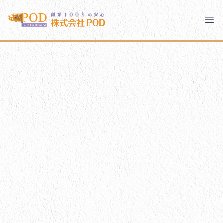
メインコンテンツにスキップ
株式会社ペイント・オン・デマンド
株式会社ペイント・オン・デマンド
千葉の外壁塗装・屋根塗装なら創業100年の安心 ペイン
Ope
モバイルメニュー
PODのまちづくり
ご相談と流れ
PODについて