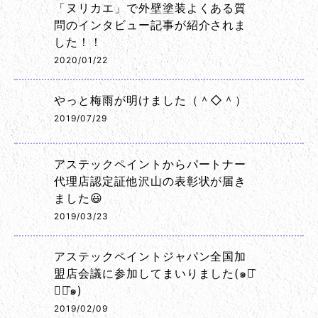
「ヌリカエ」で外壁塗装よくある質
問のインタビュー記事が紹介されま
した！！
2020/01/22
やっと梅雨が明けました（＾◇＾）
2019/07/29
アステックペイントからパートナー
代理店認定証他沢山の表彰状が届き
ました😃
2019/03/23
アステックペイントジャパン全国加
盟店会議に参加してまいりました(๑･̑
◡･̑๑)
2019/02/09