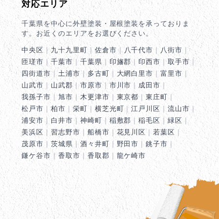
対応エリア
千葉県を中心に外壁塗装・屋根塗装を承っておりま
す。お近くのエリアをお選びください。
中央区
｜
九十九里町
｜
佐倉市
｜
八千代市
｜
八街市
｜
匝瑳市
｜
千葉市
｜
千葉県
｜
印旛郡
｜
印西市
｜
取手市
｜
四街道市
｜
土浦市
｜
多古町
｜
大網白里市
｜
富里市
｜
山武市
｜
山武郡
｜
市原市
｜
市川市
｜
成田市
｜
我孫子市
｜
旭市
｜
木更津市
｜
東京都
｜
東庄町
｜
松戸市
｜
柏市
｜
栄町
｜
横芝光町
｜
江戸川区
｜
流山市
｜
浦安市
｜
白井市
｜
神崎町
｜
稲敷郡
｜
稲毛区
｜
緑区
｜
美浜区
｜
習志野市
｜
船橋市
｜
花見川区
｜
若葉区
｜
茂原市
｜
茨城県
｜
酒々井町
｜
野田市
｜
銚子市
｜
鎌ケ谷市
｜
香取市
｜
香取郡
｜
龍ケ崎市