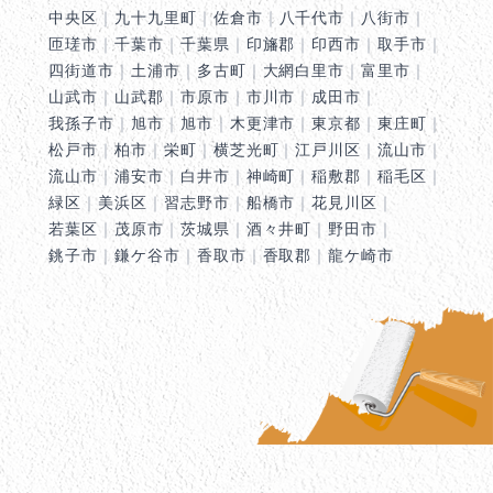
中央区
｜
九十九里町
｜
佐倉市
｜
八千代市
｜
八街市
｜
匝瑳市
｜
千葉市
｜
千葉県
｜
印旛郡
｜
印西市
｜
取手市
｜
四街道市
｜
土浦市
｜
多古町
｜
大網白里市
｜
富里市
｜
山武市
｜
山武郡
｜
市原市
｜
市川市
｜
成田市
｜
我孫子市
｜
旭市
｜
旭市
｜
木更津市
｜
東京都
｜
東庄町
｜
松戸市
｜
柏市
｜
栄町
｜
横芝光町
｜
江戸川区
｜
流山市
｜
流山市
｜
浦安市
｜
白井市
｜
神崎町
｜
稲敷郡
｜
稲毛区
｜
緑区
｜
美浜区
｜
習志野市
｜
船橋市
｜
花見川区
｜
若葉区
｜
茂原市
｜
茨城県
｜
酒々井町
｜
野田市
｜
銚子市
｜
鎌ケ谷市
｜
香取市
｜
香取郡
｜
龍ケ崎市