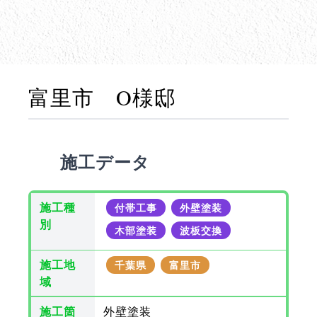
富里市 O様邸
施工データ
施工種
付帯工事
外壁塗装
別
木部塗装
波板交換
施工地
千葉県
富里市
域
施工箇
外壁塗装