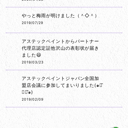
やっと梅雨が明けました（＾◇＾）
2019/07/29
アステックペイントからパートナー
代理店認定証他沢山の表彰状が届き
ました😃
2019/03/23
アステックペイントジャパン全国加
盟店会議に参加してまいりました(๑･̑
◡･̑๑)
2019/02/09