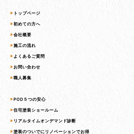
サイトマップ
トップページ
初めての方へ
会社概要
施工の流れ
よくあるご質問
お問い合わせ
職人募集
サービス一覧
POD５つの安心
住宅塗装ショールーム
リアルタイムオンデマンド診断
塗装のついでにリノベーションでお得