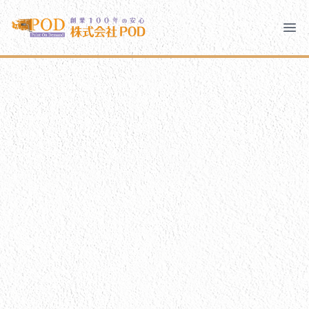
メインコンテンツにスキップ
株式会社ペイント・オン・デマンド
株式会社ペイント・オン・デマンド
千葉の外壁塗装・屋根塗装なら創業100年の安心 ペイン
Ope
モバイルメニュー
PODのまちづくり
ご相談と流れ
PODについて