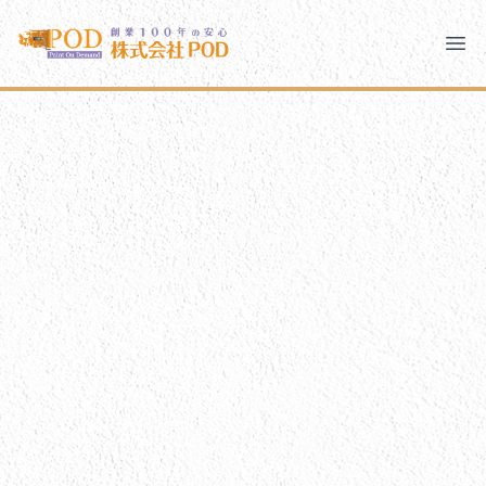
メインコンテンツにスキップ
株式会社ペイント・オン・デマンド
株式会社ペイント・オン・デマンド
千葉の外壁塗装・屋根塗装なら創業100年の安心 ペイン
Ope
モバイルメニュー
PODのまちづくり
ご相談と流れ
PODについて