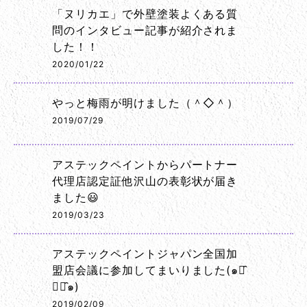
「ヌリカエ」で外壁塗装よくある質
問のインタビュー記事が紹介されま
した！！
2020/01/22
やっと梅雨が明けました（＾◇＾）
2019/07/29
アステックペイントからパートナー
代理店認定証他沢山の表彰状が届き
ました😃
2019/03/23
アステックペイントジャパン全国加
盟店会議に参加してまいりました(๑･̑
◡･̑๑)
2019/02/09