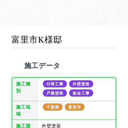
富里市K様邸
施工データ
施工種
付帯工事
外壁塗装
別
戸建塗装
板金工事
施工地
千葉県
富里市
域
施工箇
外壁塗装