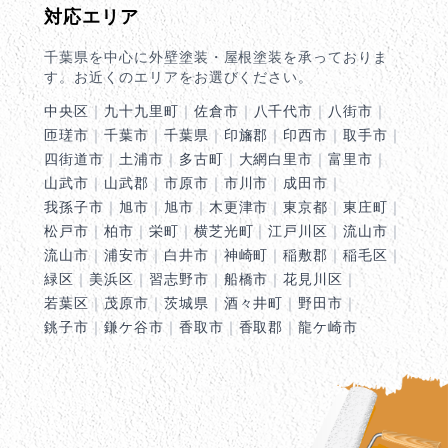
対応エリア
千葉県を中心に外壁塗装・屋根塗装を承っておりま
す。お近くのエリアをお選びください。
中央区
｜
九十九里町
｜
佐倉市
｜
八千代市
｜
八街市
｜
匝瑳市
｜
千葉市
｜
千葉県
｜
印旛郡
｜
印西市
｜
取手市
｜
四街道市
｜
土浦市
｜
多古町
｜
大網白里市
｜
富里市
｜
山武市
｜
山武郡
｜
市原市
｜
市川市
｜
成田市
｜
我孫子市
｜
旭市
｜
旭市
｜
木更津市
｜
東京都
｜
東庄町
｜
松戸市
｜
柏市
｜
栄町
｜
横芝光町
｜
江戸川区
｜
流山市
｜
流山市
｜
浦安市
｜
白井市
｜
神崎町
｜
稲敷郡
｜
稲毛区
｜
緑区
｜
美浜区
｜
習志野市
｜
船橋市
｜
花見川区
｜
若葉区
｜
茂原市
｜
茨城県
｜
酒々井町
｜
野田市
｜
銚子市
｜
鎌ケ谷市
｜
香取市
｜
香取郡
｜
龍ケ崎市