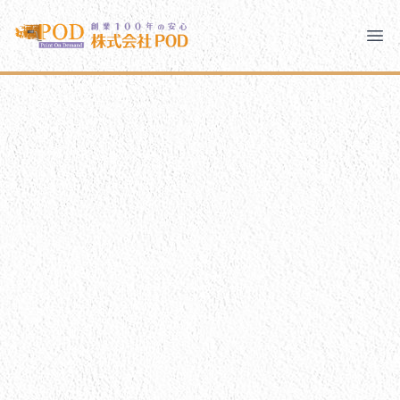
メインコンテンツにスキップ
株式会社ペイント・オン・デマンド
株式会社ペイント・オン・デマンド
千葉の外壁塗装・屋根塗装なら創業100年の安心 ペイン
Ope
モバイルメニュー
PODのまちづくり
ご相談と流れ
PODについて