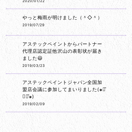
2020/01/22
やっと梅雨が明けました（＾◇＾）
2019/07/29
アステックペイントからパートナー
代理店認定証他沢山の表彰状が届き
ました😃
2019/03/23
アステックペイントジャパン全国加
盟店会議に参加してまいりました(๑･̑
◡･̑๑)
2019/02/09