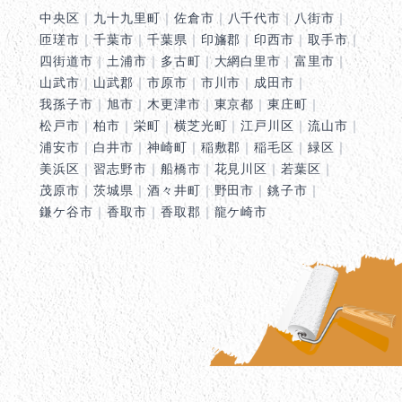
中央区
｜
九十九里町
｜
佐倉市
｜
八千代市
｜
八街市
｜
匝瑳市
｜
千葉市
｜
千葉県
｜
印旛郡
｜
印西市
｜
取手市
｜
四街道市
｜
土浦市
｜
多古町
｜
大網白里市
｜
富里市
｜
山武市
｜
山武郡
｜
市原市
｜
市川市
｜
成田市
｜
我孫子市
｜
旭市
｜
木更津市
｜
東京都
｜
東庄町
｜
松戸市
｜
柏市
｜
栄町
｜
横芝光町
｜
江戸川区
｜
流山市
｜
浦安市
｜
白井市
｜
神崎町
｜
稲敷郡
｜
稲毛区
｜
緑区
｜
美浜区
｜
習志野市
｜
船橋市
｜
花見川区
｜
若葉区
｜
茂原市
｜
茨城県
｜
酒々井町
｜
野田市
｜
銚子市
｜
鎌ケ谷市
｜
香取市
｜
香取郡
｜
龍ケ崎市