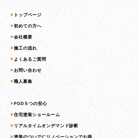
サイトマップ
トップページ
初めての方へ
会社概要
施工の流れ
よくあるご質問
お問い合わせ
職人募集
サービス一覧
POD５つの安心
住宅塗装ショールーム
リアルタイムオンデマンド診断
塗装のついでにリノベーションでお得