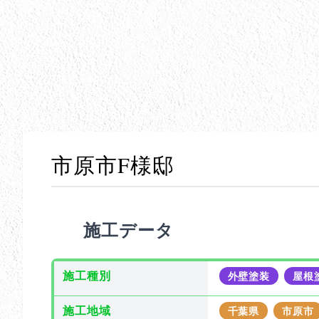
市原市F様邸
施工データ
施工種別
外壁塗装
屋根
施工地域
千葉県
市原市