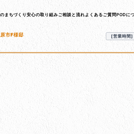
ント･オン･デマンド
Dのまちづくり
安心の取り組み
ご相談と流れ
よくあるご質問
PODに
市原市F様邸
[営業時間] 9