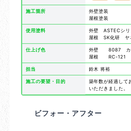
施工箇所
外壁塗装
屋根塗装
使用塗料
外壁 ASTECシ
屋根 SK化研 ヤ
仕上げ色
外壁 8087 
屋根 RC-121
担当
鈴木 将裕
施工の要望・目的
築年数が経過して
いただきました。
ビフォー・アフター