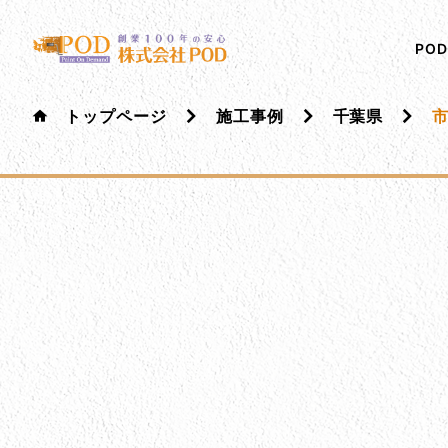
メインコンテンツにスキップ
株式会社ペイント・オン・デマンド
千葉の外壁塗装・屋根塗装なら創業100年の安心 ペイ
PO
トップページ
施工事例
千葉県