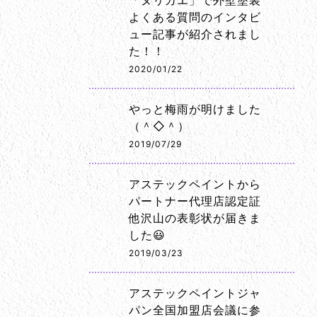
「ヌリカエ」で外壁塗装
よくある質問のインタビ
ュー記事が紹介されまし
た！！
2020/01/22
やっと梅雨が明けました
（＾◇＾）
2019/07/29
アステックペイントから
パートナー代理店認定証
他沢山の表彰状が届きま
した😃
2019/03/23
アステックペイントジャ
パン全国加盟店会議に参