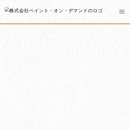
メインコンテンツにスキップ
株式会社ペイント・オン・デマンド
株式会社ペイント・オン・デマンド
千葉の外壁塗装・屋根塗装なら創業100年の安心 ペイン
Ope
モバイルメニュー
PODのまちづくり
ご相談と流れ
PODについて