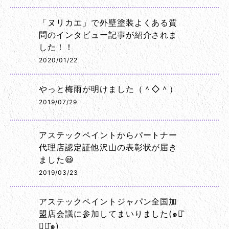
「ヌリカエ」で外壁塗装よくある質
問のインタビュー記事が紹介されま
した！！
2020/01/22
やっと梅雨が明けました（＾◇＾）
2019/07/29
アステックペイントからパートナー
代理店認定証他沢山の表彰状が届き
ました😃
2019/03/23
アステックペイントジャパン全国加
盟店会議に参加してまいりました(๑･̑
◡･̑๑)