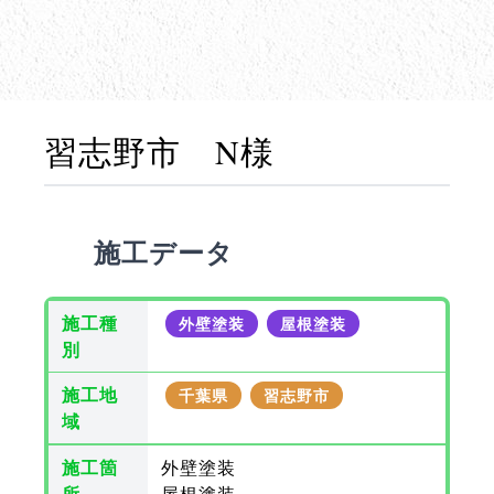
習志野市 N様
施工データ
施工種
外壁塗装
屋根塗装
別
施工地
千葉県
習志野市
域
施工箇
外壁塗装