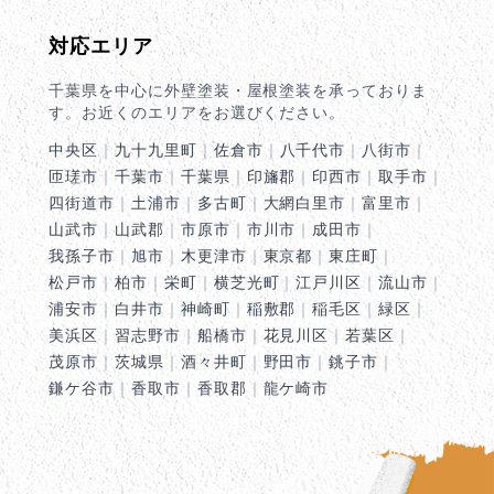
対応エリア
千葉県を中心に外壁塗装・屋根塗装を承っておりま
す。お近くのエリアをお選びください。
中央区
｜
九十九里町
｜
佐倉市
｜
八千代市
｜
八街市
｜
匝瑳市
｜
千葉市
｜
千葉県
｜
印旛郡
｜
印西市
｜
取手市
｜
四街道市
｜
土浦市
｜
多古町
｜
大網白里市
｜
富里市
｜
山武市
｜
山武郡
｜
市原市
｜
市川市
｜
成田市
｜
我孫子市
｜
旭市
｜
木更津市
｜
東京都
｜
東庄町
｜
松戸市
｜
柏市
｜
栄町
｜
横芝光町
｜
江戸川区
｜
流山市
｜
浦安市
｜
白井市
｜
神崎町
｜
稲敷郡
｜
稲毛区
｜
緑区
｜
美浜区
｜
習志野市
｜
船橋市
｜
花見川区
｜
若葉区
｜
茂原市
｜
茨城県
｜
酒々井町
｜
野田市
｜
銚子市
｜
鎌ケ谷市
｜
香取市
｜
香取郡
｜
龍ケ崎市