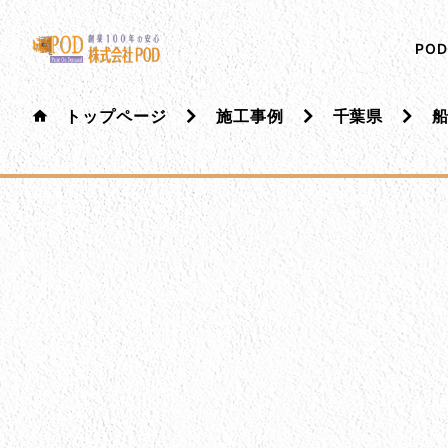
メインコンテンツにスキップ
株式会社ペイント・オン・デマンド
千葉の外壁塗装・屋根塗装なら創業100年の安心 ペイ
PO
トップページ
施工事例
千葉県