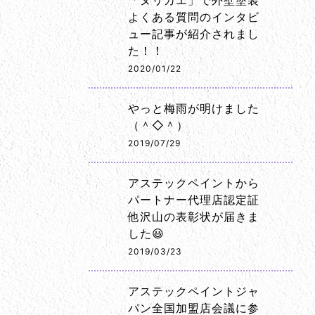
「ヌリカエ」で外壁塗装
よくある質問のインタビ
ュー記事が紹介されまし
た！！
2020/01/22
やっと梅雨が明けました
（＾◇＾）
2019/07/29
アステックペイントから
パートナー代理店認定証
他沢山の表彰状が届きま
した😃
2019/03/23
アステックペイントジャ
パン全国加盟店会議に参