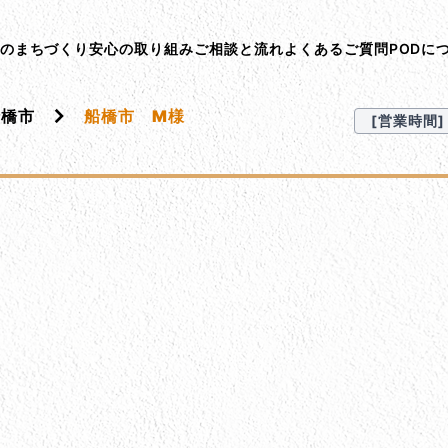
ント･オン･デマンド
Dのまちづくり
安心の取り組み
ご相談と流れ
よくあるご質問
PODに
船橋市
船橋市 M様
[営業時間] 9