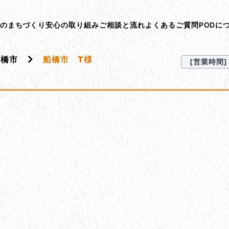
ント･オン･デマンド
Dのまちづくり
安心の取り組み
ご相談と流れ
よくあるご質問
PODに
船橋市
船橋市 T様
[営業時間] 9