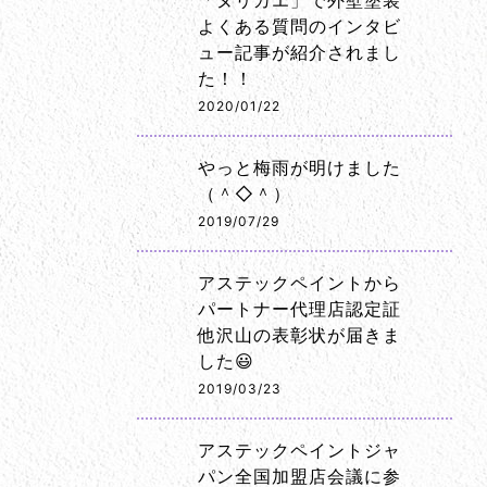
「ヌリカエ」で外壁塗装
よくある質問のインタビ
ュー記事が紹介されまし
た！！
2020/01/22
やっと梅雨が明けました
（＾◇＾）
2019/07/29
アステックペイントから
パートナー代理店認定証
他沢山の表彰状が届きま
した😃
2019/03/23
アステックペイントジャ
パン全国加盟店会議に参