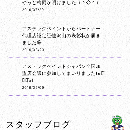
やっと梅雨が明けました（＾◇＾）
2019/07/29
アステックペイントからパートナー
代理店認定証他沢山の表彰状が届き
ました😃
2019/03/23
アステックペイントジャパン全国加
盟店会議に参加してまいりました(๑･̑
◡･̑๑)
2019/02/09
スタッフブログ