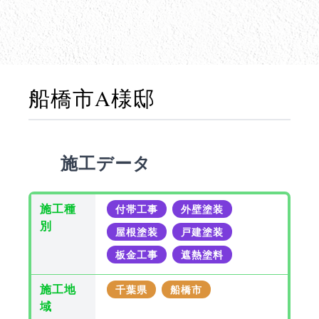
船橋市A様邸
施工データ
施工種
付帯工事
外壁塗装
別
屋根塗装
戸建塗装
板金工事
遮熱塗料
施工地
千葉県
船橋市
域