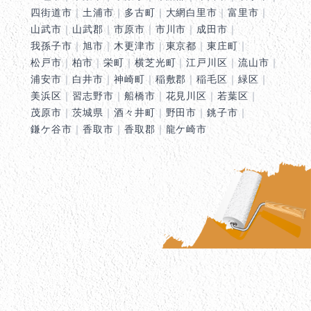
四街道市
｜
土浦市
｜
多古町
｜
大網白里市
｜
富里市
｜
山武市
｜
山武郡
｜
市原市
｜
市川市
｜
成田市
｜
我孫子市
｜
旭市
｜
木更津市
｜
東京都
｜
東庄町
｜
松戸市
｜
柏市
｜
栄町
｜
横芝光町
｜
江戸川区
｜
流山市
｜
浦安市
｜
白井市
｜
神崎町
｜
稲敷郡
｜
稲毛区
｜
緑区
｜
美浜区
｜
習志野市
｜
船橋市
｜
花見川区
｜
若葉区
｜
茂原市
｜
茨城県
｜
酒々井町
｜
野田市
｜
銚子市
｜
鎌ケ谷市
｜
香取市
｜
香取郡
｜
龍ケ崎市