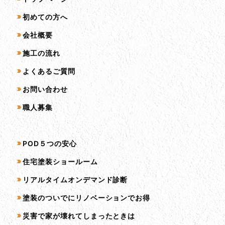
初めての方へ
会社概要
施工の流れ
よくあるご質問
お問い合わせ
職人募集
サービス一覧
POD５つの安心
住宅塗装ショールーム
リアルタイムオンデマンド診断
塗装のついでにリノベーションでお得
災害で家が壊れてしまったときは