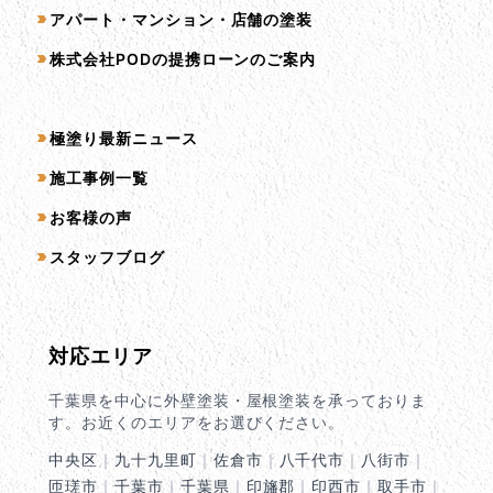
アパート・マンション・店舗の塗装
株式会社PODの提携ローンのご案内
コンテンツ一覧
極塗り最新ニュース
施工事例一覧
お客様の声
スタッフブログ
対応エリア
千葉県を中心に外壁塗装・屋根塗装を承っておりま
す。お近くのエリアをお選びください。
中央区
｜
九十九里町
｜
佐倉市
｜
八千代市
｜
八街市
｜
匝瑳市
｜
千葉市
｜
千葉県
｜
印旛郡
｜
印西市
｜
取手市
｜