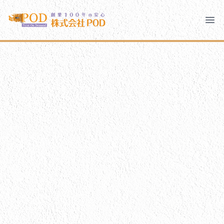
メインコンテンツにスキップ
株式会社ペイント・オン・デマンド
株式会社ペイント・オン・デマンド
千葉の外壁塗装・屋根塗装なら創業100年の安心 ペイン
Ope
モバイルメニュー
PODのまちづくり
ご相談と流れ
PODについて