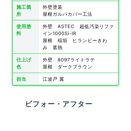
施工箇
外壁塗装
所
屋根ガルバカバー工法
使用塗
外壁 ASTEC 超低汚染リファ
料
イン1000Si-IR
屋根 稲垣 ヒランビーきわ
み 遮熱
仕上げ
外壁 8097ライトラテ
色
屋根 ダークブラウン
担当
江波戸 翼
ビフォー・アフター