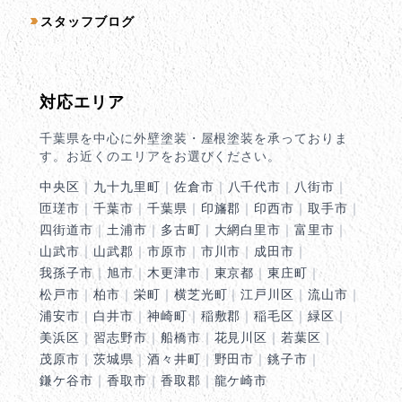
スタッフブログ
対応エリア
千葉県を中心に外壁塗装・屋根塗装を承っておりま
す。お近くのエリアをお選びください。
中央区
｜
九十九里町
｜
佐倉市
｜
八千代市
｜
八街市
｜
匝瑳市
｜
千葉市
｜
千葉県
｜
印旛郡
｜
印西市
｜
取手市
｜
四街道市
｜
土浦市
｜
多古町
｜
大網白里市
｜
富里市
｜
山武市
｜
山武郡
｜
市原市
｜
市川市
｜
成田市
｜
我孫子市
｜
旭市
｜
木更津市
｜
東京都
｜
東庄町
｜
松戸市
｜
柏市
｜
栄町
｜
横芝光町
｜
江戸川区
｜
流山市
｜
浦安市
｜
白井市
｜
神崎町
｜
稲敷郡
｜
稲毛区
｜
緑区
｜
美浜区
｜
習志野市
｜
船橋市
｜
花見川区
｜
若葉区
｜
茂原市
｜
茨城県
｜
酒々井町
｜
野田市
｜
銚子市
｜
鎌ケ谷市
｜
香取市
｜
香取郡
｜
龍ケ崎市