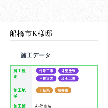
船橋市K様邸
施工データ
施工種
付帯工事
外壁塗装
別
戸建塗装
板金工事
施工地
千葉県
船橋市
域
施工箇
外壁塗装