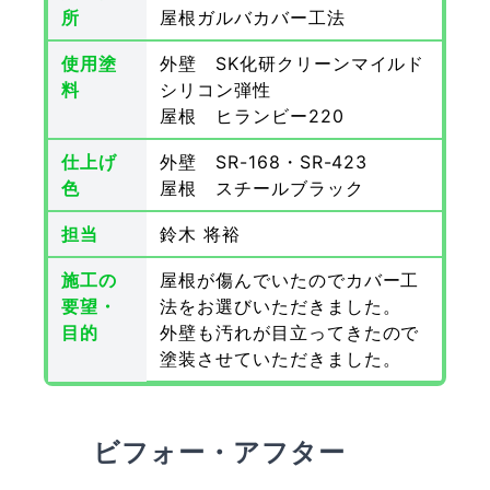
所
屋根ガルバカバー工法
使用塗
外壁 SK化研クリーンマイルド
料
シリコン弾性
屋根 ヒランビー220
仕上げ
外壁 SR-168・SR-423
色
屋根 スチールブラック
担当
鈴木 将裕
施工の
屋根が傷んでいたのでカバー工
要望・
法をお選びいただきました。
目的
外壁も汚れが目立ってきたので
塗装させていただきました。
ビフォー・アフター