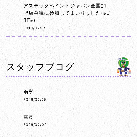
アステックペイントジャパン全国加
盟店会議に参加してまいりました(๑･̑
◡･̑๑)
2019/02/09
スタッフブログ
雨☔
2026/02/25
雪☃️
2026/02/09