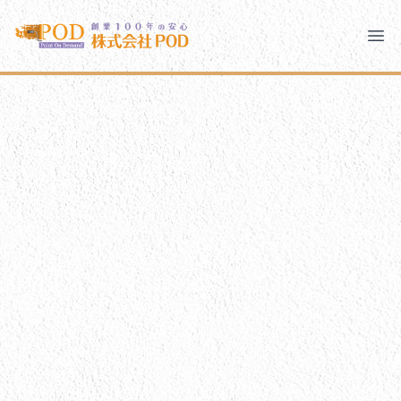
メインコンテンツにスキップ
株式会社ペイント・オン・デマンド
株式会社ペイント・オン・デマンド
千葉の外壁塗装・屋根塗装なら創業100年の安心 ペイン
Ope
モバイルメニュー
PODのまちづくり
ご相談と流れ
PODについて