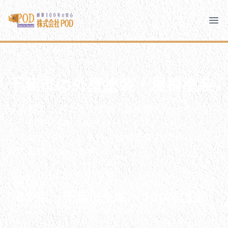
メインコンテンツにスキップ
株式会社ペイント・オン・デマンド
株式会社ペイント・オン・デマンド
千葉の外壁塗装・屋根塗装なら創業100年の安心 ペイン
Clo
Ope
モバイルメニュー
PODのまちづくり
安心の取り組み
千葉市の外壁塗装・屋根塗装
ご相談と流れ
よくあるご質問
千葉市エリアで外壁塗装・屋根塗装をお考えな
ら、創業100年の株式会社ペイント・オン・デマ
PODについて
ンドにお任せください。地域密着で83件以上の
施工実績があります。
施工実績
対応エリア
創業
83件
千葉市全域
100年以上