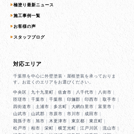
コンテンツ一覧
極塗り最新ニュース
施工事例一覧
お客様の声
スタッフブログ
対応エリア
千葉県を中心に外壁塗装・屋根塗装を承っておりま
す。お近くのエリアをお選びください。
中央区
｜
九十九里町
｜
佐倉市
｜
八千代市
｜
八街市
｜
匝瑳市
｜
千葉市
｜
千葉県
｜
印旛郡
｜
印西市
｜
取手市
｜
四街道市
｜
土浦市
｜
多古町
｜
大網白里市
｜
富里市
｜
山武市
｜
山武郡
｜
市原市
｜
市川市
｜
成田市
｜
我孫子市
｜
旭市
｜
木更津市
｜
東京都
｜
東庄町
｜
松戸市
｜
柏市
｜
栄町
｜
横芝光町
｜
江戸川区
｜
流山市
｜