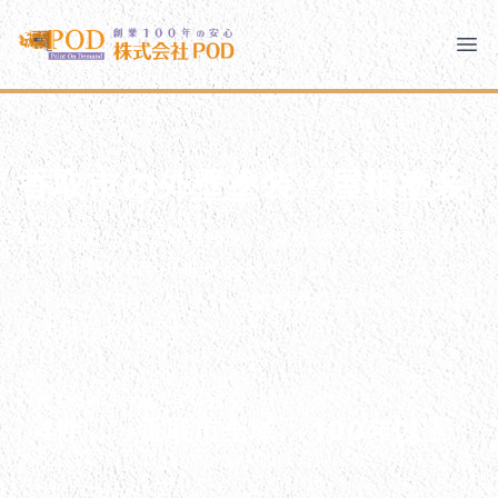
メインコンテンツにスキップ
株式会社ペイント・オン・デマンド
株式会社ペイント・オン・デマンド
千葉の外壁塗装・屋根塗装なら創業100年の安心 ペイン
Clo
Ope
モバイルメニュー
PODのまちづくり
安心の取り組み
香取市の外壁塗装・屋根塗装
ご相談と流れ
よくあるご質問
香取市エリアで外壁塗装・屋根塗装をお考えな
ら、創業100年の株式会社ペイント・オン・デマ
PODについて
ンドにお任せください。地域密着で4件以上の施
工実績があります。
施工実績
対応エリア
創業
4件
香取市全域
100年以上