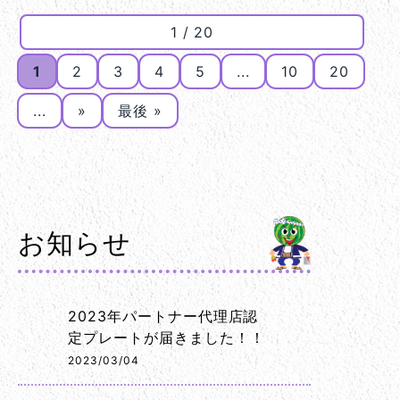
1 / 20
1
2
3
4
5
...
10
20
...
»
最後 »
お知らせ
2023年パートナー代理店認
定プレートが届きました！！
2023/03/04