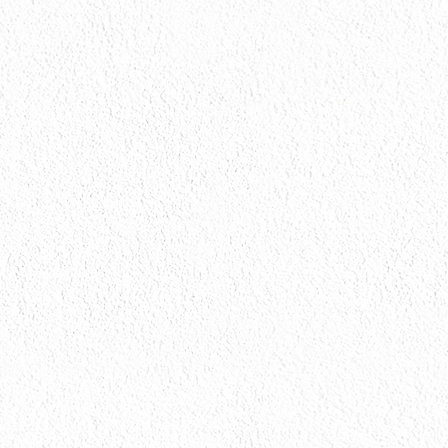
検索キーワード
施工カテゴリ
アパート・マンション塗装
キッチン工事
トイレ工事
フェンス工事
ベランダ交換
付帯工事
光触媒
内装工事
外壁塗装
外構塗装
大工工事
屋根カバー工事
屋根塗装
屋根工事
床材塗装
店舗・工場塗装
戸建塗装