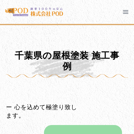
メインコンテンツにスキップ
株式会社ペイント・オン・デマンド
株式会社ペイント・オン・デマンド
千葉の外壁塗装・屋根塗装なら創業100年の安心 ペイン
Clo
Ope
モバイルメニュー
PODのまちづくり
安心の取り組み
千葉県の屋根塗装 施工事
ご相談と流れ
よくあるご質問
例
PODについて
ー 心を込めて極塗り致し
ます。