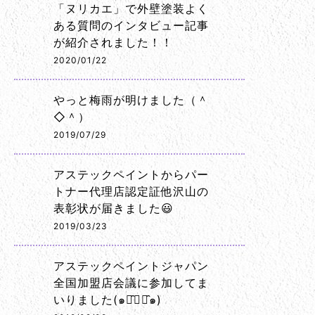
「ヌリカエ」で外壁塗装よく
ある質問のインタビュー記事
が紹介されました！！
2020/01/22
やっと梅雨が明けました（＾
◇＾）
2019/07/29
アステックペイントからパー
トナー代理店認定証他沢山の
表彰状が届きました😃
2019/03/23
アステックペイントジャパン
全国加盟店会議に参加してま
いりました(๑･̑◡･̑๑)