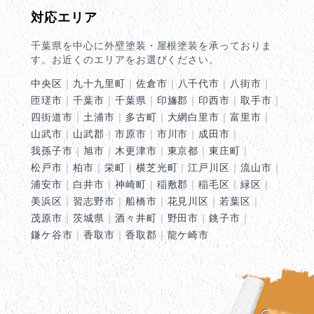
対応エリア
千葉県を中心に外壁塗装・屋根塗装を承っておりま
す。お近くのエリアをお選びください。
中央区
｜
九十九里町
｜
佐倉市
｜
八千代市
｜
八街市
｜
匝瑳市
｜
千葉市
｜
千葉県
｜
印旛郡
｜
印西市
｜
取手市
｜
四街道市
｜
土浦市
｜
多古町
｜
大網白里市
｜
富里市
｜
山武市
｜
山武郡
｜
市原市
｜
市川市
｜
成田市
｜
我孫子市
｜
旭市
｜
木更津市
｜
東京都
｜
東庄町
｜
松戸市
｜
柏市
｜
栄町
｜
横芝光町
｜
江戸川区
｜
流山市
｜
浦安市
｜
白井市
｜
神崎町
｜
稲敷郡
｜
稲毛区
｜
緑区
｜
美浜区
｜
習志野市
｜
船橋市
｜
花見川区
｜
若葉区
｜
茂原市
｜
茨城県
｜
酒々井町
｜
野田市
｜
銚子市
｜
鎌ケ谷市
｜
香取市
｜
香取郡
｜
龍ケ崎市