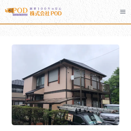
メインコンテンツにスキップ
株式会社ペイント・オン・デマンド
株式会社ペイント・オン・デマンド
千葉の外壁塗装・屋根塗装なら創業100年の安心 ペイン
Clo
Ope
モバイルメニュー
PODのまちづくり
安心の取り組み
ご相談と流れ
よくあるご質問
PODについて