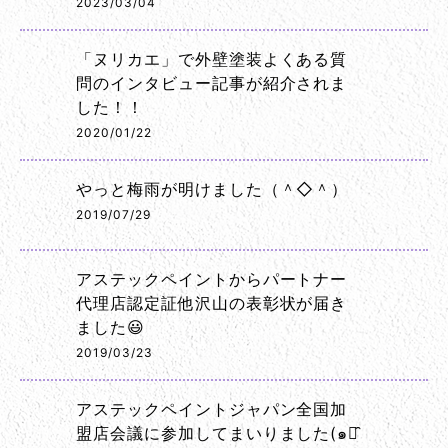
2023/03/04
「ヌリカエ」で外壁塗装よくある質
問のインタビュー記事が紹介されま
した！！
2020/01/22
やっと梅雨が明けました（＾◇＾）
2019/07/29
アステックペイントからパートナー
代理店認定証他沢山の表彰状が届き
ました😃
2019/03/23
アステックペイントジャパン全国加
盟店会議に参加してまいりました(๑･̑