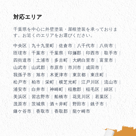
対応エリア
千葉県を中心に外壁塗装・屋根塗装を承っておりま
す。お近くのエリアをお選びください。
中央区
｜
九十九里町
｜
佐倉市
｜
八千代市
｜
八街市
｜
匝瑳市
｜
千葉市
｜
千葉県
｜
印旛郡
｜
印西市
｜
取手市
｜
四街道市
｜
土浦市
｜
多古町
｜
大網白里市
｜
富里市
｜
山武市
｜
山武郡
｜
市原市
｜
市川市
｜
成田市
｜
我孫子市
｜
旭市
｜
木更津市
｜
東京都
｜
東庄町
｜
松戸市
｜
柏市
｜
栄町
｜
横芝光町
｜
江戸川区
｜
流山市
｜
浦安市
｜
白井市
｜
神崎町
｜
稲敷郡
｜
稲毛区
｜
緑区
｜
美浜区
｜
習志野市
｜
船橋市
｜
花見川区
｜
若葉区
｜
茂原市
｜
茨城県
｜
酒々井町
｜
野田市
｜
銚子市
｜
鎌ケ谷市
｜
香取市
｜
香取郡
｜
龍ケ崎市