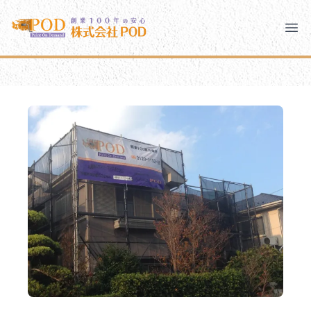
メインコンテンツにスキップ
株式会社ペイント・オン・デマンド
株式会社ペイント・オン・デマンド
千葉の外壁塗装・屋根塗装なら創業100年の安心 ペイン
Clo
Ope
モバイルメニュー
PODのまちづくり
安心の取り組み
ご相談と流れ
よくあるご質問
PODについて