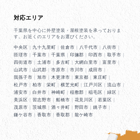
対応エリア
千葉県を中心に外壁塗装・屋根塗装を承っておりま
す。お近くのエリアをお選びください。
中央区
｜
九十九里町
｜
佐倉市
｜
八千代市
｜
八街市
｜
匝瑳市
｜
千葉市
｜
千葉県
｜
印旛郡
｜
印西市
｜
取手市
｜
四街道市
｜
土浦市
｜
多古町
｜
大網白里市
｜
富里市
｜
山武市
｜
山武郡
｜
市原市
｜
市川市
｜
成田市
｜
我孫子市
｜
旭市
｜
木更津市
｜
東京都
｜
東庄町
｜
松戸市
｜
柏市
｜
栄町
｜
横芝光町
｜
江戸川区
｜
流山市
｜
浦安市
｜
白井市
｜
神崎町
｜
稲敷郡
｜
稲毛区
｜
緑区
｜
美浜区
｜
習志野市
｜
船橋市
｜
花見川区
｜
若葉区
｜
茂原市
｜
茨城県
｜
酒々井町
｜
野田市
｜
銚子市
｜
鎌ケ谷市
｜
香取市
｜
香取郡
｜
龍ケ崎市