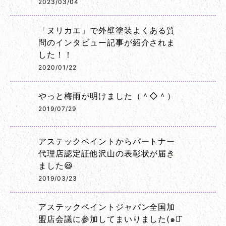
2023/03/04
「ヌリカエ」で外壁塗装よくある質
問のインタビュー記事が紹介されま
した！！
2020/01/22
やっと梅雨が明けました（＾◇＾）
2019/07/29
アステックペイントからパートナー
代理店認定証他沢山の表彰状が届き
ました😃
2019/03/23
アステックペイントジャパン全国加
盟店会議に参加してまいりました(๑･̑