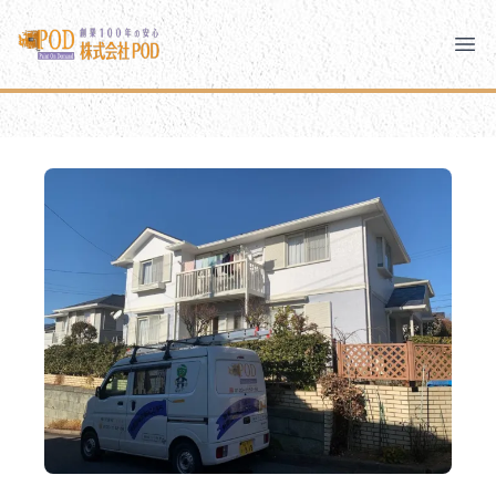
メインコンテンツにスキップ
株式会社ペイント・オン・デマンド
株式会社ペイント・オン・デマンド
千葉の外壁塗装・屋根塗装なら創業100年の安心 ペイン
Clo
Ope
モバイルメニュー
PODのまちづくり
安心の取り組み
ご相談と流れ
よくあるご質問
PODについて