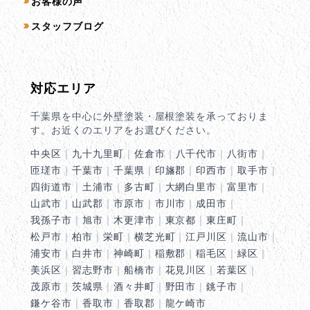
お客様の声
スタッフブログ
対応エリア
千葉県を中心に外壁塗装・屋根塗装を承っておりま
す。お近くのエリアをお選びください。
中央区
｜
九十九里町
｜
佐倉市
｜
八千代市
｜
八街市
｜
匝瑳市
｜
千葉市
｜
千葉県
｜
印旛郡
｜
印西市
｜
取手市
｜
四街道市
｜
土浦市
｜
多古町
｜
大網白里市
｜
富里市
｜
山武市
｜
山武郡
｜
市原市
｜
市川市
｜
成田市
｜
我孫子市
｜
旭市
｜
木更津市
｜
東京都
｜
東庄町
｜
松戸市
｜
柏市
｜
栄町
｜
横芝光町
｜
江戸川区
｜
流山市
｜
浦安市
｜
白井市
｜
神崎町
｜
稲敷郡
｜
稲毛区
｜
緑区
｜
美浜区
｜
習志野市
｜
船橋市
｜
花見川区
｜
若葉区
｜
茂原市
｜
茨城県
｜
酒々井町
｜
野田市
｜
銚子市
｜
鎌ケ谷市
｜
香取市
｜
香取郡
｜
龍ケ崎市