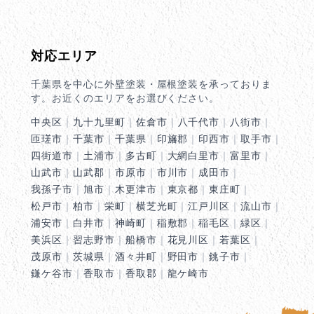
対応エリア
千葉県を中心に外壁塗装・屋根塗装を承っておりま
す。お近くのエリアをお選びください。
中央区
｜
九十九里町
｜
佐倉市
｜
八千代市
｜
八街市
｜
匝瑳市
｜
千葉市
｜
千葉県
｜
印旛郡
｜
印西市
｜
取手市
｜
四街道市
｜
土浦市
｜
多古町
｜
大網白里市
｜
富里市
｜
山武市
｜
山武郡
｜
市原市
｜
市川市
｜
成田市
｜
我孫子市
｜
旭市
｜
木更津市
｜
東京都
｜
東庄町
｜
松戸市
｜
柏市
｜
栄町
｜
横芝光町
｜
江戸川区
｜
流山市
｜
浦安市
｜
白井市
｜
神崎町
｜
稲敷郡
｜
稲毛区
｜
緑区
｜
美浜区
｜
習志野市
｜
船橋市
｜
花見川区
｜
若葉区
｜
茂原市
｜
茨城県
｜
酒々井町
｜
野田市
｜
銚子市
｜
鎌ケ谷市
｜
香取市
｜
香取郡
｜
龍ケ崎市