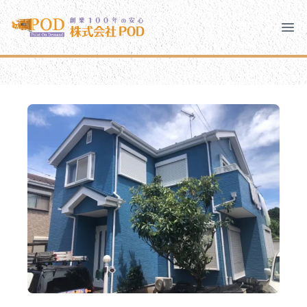
メインコンテンツにスキップ
株式会社ペイント・オン・デマンド
株式会社ペイント・オン・デマンド
千葉の外壁塗装・屋根塗装なら創業100年の安心 ペイン
Clo
Ope
モバイルメニュー
PODのまちづくり
安心の取り組み
ご相談と流れ
よくあるご質問
PODについて