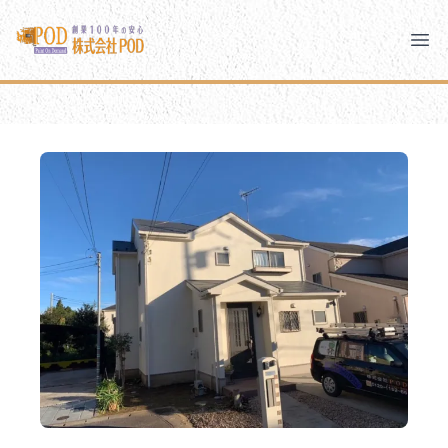
メインコンテンツにスキップ
株式会社ペイント・オン・デマンド
株式会社ペイント・オン・デマンド
千葉の外壁塗装・屋根塗装なら創業100年の安心 ペイン
Clo
Ope
モバイルメニュー
PODのまちづくり
安心の取り組み
ご相談と流れ
よくあるご質問
PODについて