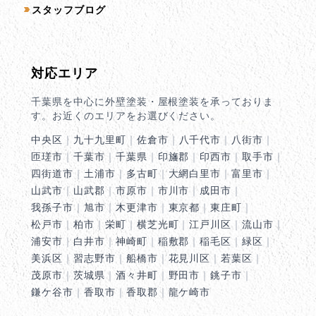
スタッフブログ
対応エリア
千葉県を中心に外壁塗装・屋根塗装を承っておりま
す。お近くのエリアをお選びください。
中央区
｜
九十九里町
｜
佐倉市
｜
八千代市
｜
八街市
｜
匝瑳市
｜
千葉市
｜
千葉県
｜
印旛郡
｜
印西市
｜
取手市
｜
四街道市
｜
土浦市
｜
多古町
｜
大網白里市
｜
富里市
｜
山武市
｜
山武郡
｜
市原市
｜
市川市
｜
成田市
｜
我孫子市
｜
旭市
｜
木更津市
｜
東京都
｜
東庄町
｜
松戸市
｜
柏市
｜
栄町
｜
横芝光町
｜
江戸川区
｜
流山市
｜
浦安市
｜
白井市
｜
神崎町
｜
稲敷郡
｜
稲毛区
｜
緑区
｜
美浜区
｜
習志野市
｜
船橋市
｜
花見川区
｜
若葉区
｜
茂原市
｜
茨城県
｜
酒々井町
｜
野田市
｜
銚子市
｜
鎌ケ谷市
｜
香取市
｜
香取郡
｜
龍ケ崎市