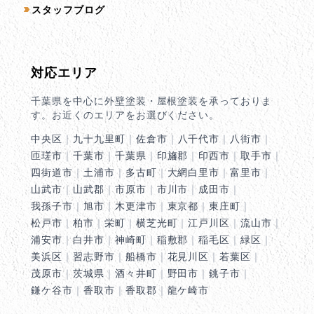
スタッフブログ
対応エリア
千葉県を中心に外壁塗装・屋根塗装を承っておりま
す。お近くのエリアをお選びください。
中央区
｜
九十九里町
｜
佐倉市
｜
八千代市
｜
八街市
｜
匝瑳市
｜
千葉市
｜
千葉県
｜
印旛郡
｜
印西市
｜
取手市
｜
四街道市
｜
土浦市
｜
多古町
｜
大網白里市
｜
富里市
｜
山武市
｜
山武郡
｜
市原市
｜
市川市
｜
成田市
｜
我孫子市
｜
旭市
｜
木更津市
｜
東京都
｜
東庄町
｜
松戸市
｜
柏市
｜
栄町
｜
横芝光町
｜
江戸川区
｜
流山市
｜
浦安市
｜
白井市
｜
神崎町
｜
稲敷郡
｜
稲毛区
｜
緑区
｜
美浜区
｜
習志野市
｜
船橋市
｜
花見川区
｜
若葉区
｜
茂原市
｜
茨城県
｜
酒々井町
｜
野田市
｜
銚子市
｜
鎌ケ谷市
｜
香取市
｜
香取郡
｜
龍ケ崎市