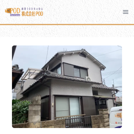
メインコンテンツにスキップ
株式会社ペイント・オン・デマンド
株式会社ペイント・オン・デマンド
千葉の外壁塗装・屋根塗装なら創業100年の安心 ペイン
Clo
Ope
モバイルメニュー
PODのまちづくり
安心の取り組み
ご相談と流れ
よくあるご質問
PODについて