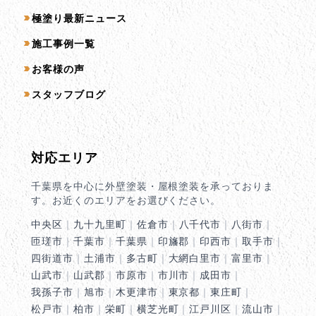
コンテンツ一覧
極塗り最新ニュース
施工事例一覧
お客様の声
スタッフブログ
対応エリア
千葉県を中心に外壁塗装・屋根塗装を承っておりま
す。お近くのエリアをお選びください。
中央区
｜
九十九里町
｜
佐倉市
｜
八千代市
｜
八街市
｜
匝瑳市
｜
千葉市
｜
千葉県
｜
印旛郡
｜
印西市
｜
取手市
｜
四街道市
｜
土浦市
｜
多古町
｜
大網白里市
｜
富里市
｜
山武市
｜
山武郡
｜
市原市
｜
市川市
｜
成田市
｜
我孫子市
｜
旭市
｜
木更津市
｜
東京都
｜
東庄町
｜
松戸市
｜
柏市
｜
栄町
｜
横芝光町
｜
江戸川区
｜
流山市
｜