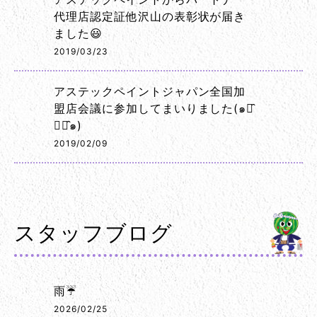
代理店認定証他沢山の表彰状が届き
ました😃
2019/03/23
アステックペイントジャパン全国加
盟店会議に参加してまいりました(๑･̑
◡･̑๑)
2019/02/09
スタッフブログ
雨☔
2026/02/25