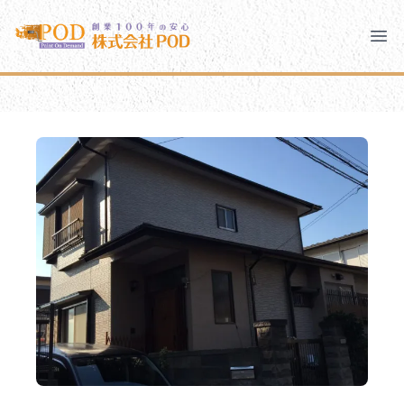
メインコンテンツにスキップ
株式会社ペイント・オン・デマンド
株式会社ペイント・オン・デマンド
千葉の外壁塗装・屋根塗装なら創業100年の安心 ペイン
Clo
Ope
モバイルメニュー
PODのまちづくり
安心の取り組み
ご相談と流れ
よくあるご質問
PODについて