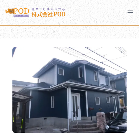
メインコンテンツにスキップ
株式会社ペイント・オン・デマンド
株式会社ペイント・オン・デマンド
千葉の外壁塗装・屋根塗装なら創業100年の安心 ペイン
Clo
Ope
モバイルメニュー
PODのまちづくり
安心の取り組み
ご相談と流れ
よくあるご質問
PODについて