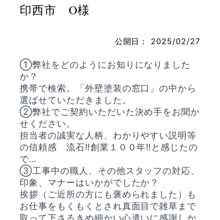
印西市 O様
公開日：
2025/02/27
お問い合わせ
①弊社をどのようにお知りになりました
か？
携帯で検索。「外壁塗装の窓口」の中から
選ばせていただきました。
②弊社でご契約いただいた決め手をお聞か
せください。
担当者の誠実な人柄、わかりやすい説明等
の信頼感 流石‼創業１００年‼と感じたの
で…
③工事中の職人、その他スタッフの対応、
印象、マナーはいかがでしたか？
挨拶（ご近所の方にも褒められました）も
お仕事をもくもくとされ真面目で雑草まで
取って下さるきめ細かい心遣いに感謝しか