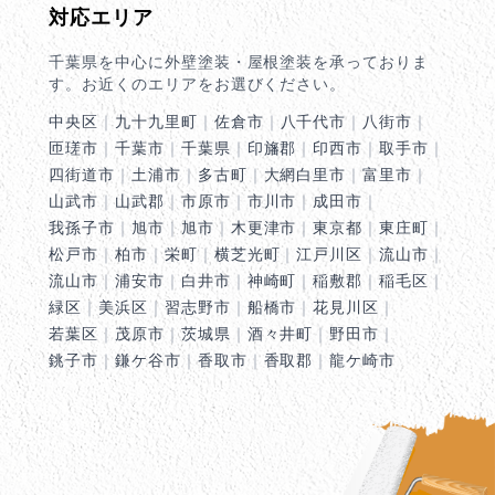
対応エリア
千葉県を中心に外壁塗装・屋根塗装を承っておりま
す。お近くのエリアをお選びください。
中央区
｜
九十九里町
｜
佐倉市
｜
八千代市
｜
八街市
｜
匝瑳市
｜
千葉市
｜
千葉県
｜
印旛郡
｜
印西市
｜
取手市
｜
四街道市
｜
土浦市
｜
多古町
｜
大網白里市
｜
富里市
｜
山武市
｜
山武郡
｜
市原市
｜
市川市
｜
成田市
｜
我孫子市
｜
旭市
｜
旭市
｜
木更津市
｜
東京都
｜
東庄町
｜
松戸市
｜
柏市
｜
栄町
｜
横芝光町
｜
江戸川区
｜
流山市
｜
流山市
｜
浦安市
｜
白井市
｜
神崎町
｜
稲敷郡
｜
稲毛区
｜
緑区
｜
美浜区
｜
習志野市
｜
船橋市
｜
花見川区
｜
若葉区
｜
茂原市
｜
茨城県
｜
酒々井町
｜
野田市
｜
銚子市
｜
鎌ケ谷市
｜
香取市
｜
香取郡
｜
龍ケ崎市