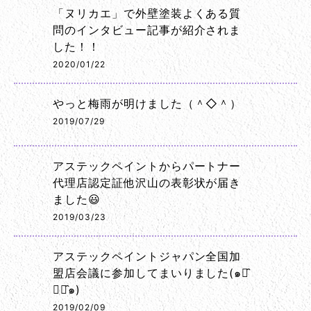
「ヌリカエ」で外壁塗装よくある質
問のインタビュー記事が紹介されま
した！！
2020/01/22
やっと梅雨が明けました（＾◇＾）
2019/07/29
アステックペイントからパートナー
代理店認定証他沢山の表彰状が届き
ました😃
2019/03/23
アステックペイントジャパン全国加
盟店会議に参加してまいりました(๑･̑
◡･̑๑)
2019/02/09