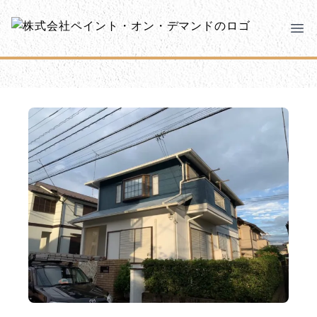
メインコンテンツにスキップ
株式会社ペイント・オン・デマンド
株式会社ペイント・オン・デマンド
千葉の外壁塗装・屋根塗装なら創業100年の安心 ペイン
Clo
Ope
モバイルメニュー
PODのまちづくり
安心の取り組み
ご相談と流れ
よくあるご質問
PODについて