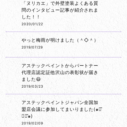
「ヌリカエ」で外壁塗装よくある質
問のインタビュー記事が紹介されま
した！！
2020/01/22
やっと梅雨が明けました（＾◇＾）
2019/07/29
アステックペイントからパートナー
代理店認定証他沢山の表彰状が届き
ました😃
2019/03/23
アステックペイントジャパン全国加
盟店会議に参加してまいりました(๑･̑
◡･̑๑)
2019/02/09