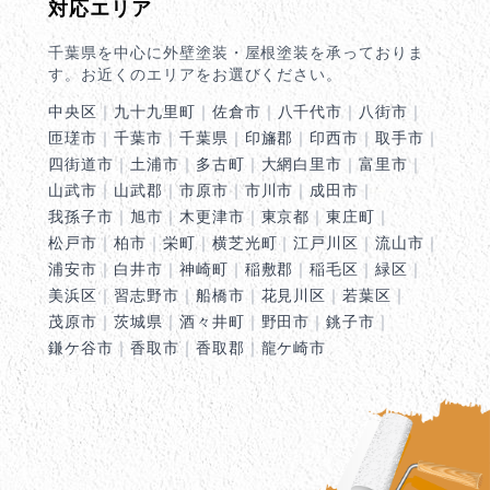
対応エリア
千葉県を中心に外壁塗装・屋根塗装を承っておりま
す。お近くのエリアをお選びください。
中央区
｜
九十九里町
｜
佐倉市
｜
八千代市
｜
八街市
｜
匝瑳市
｜
千葉市
｜
千葉県
｜
印旛郡
｜
印西市
｜
取手市
｜
四街道市
｜
土浦市
｜
多古町
｜
大網白里市
｜
富里市
｜
山武市
｜
山武郡
｜
市原市
｜
市川市
｜
成田市
｜
我孫子市
｜
旭市
｜
木更津市
｜
東京都
｜
東庄町
｜
松戸市
｜
柏市
｜
栄町
｜
横芝光町
｜
江戸川区
｜
流山市
｜
浦安市
｜
白井市
｜
神崎町
｜
稲敷郡
｜
稲毛区
｜
緑区
｜
美浜区
｜
習志野市
｜
船橋市
｜
花見川区
｜
若葉区
｜
茂原市
｜
茨城県
｜
酒々井町
｜
野田市
｜
銚子市
｜
鎌ケ谷市
｜
香取市
｜
香取郡
｜
龍ケ崎市