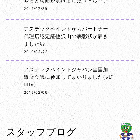
やっと梅雨が明けました（＾◇＾）
2019/07/29
アステックペイントからパートナー
代理店認定証他沢山の表彰状が届き
ました😃
2019/03/23
アステックペイントジャパン全国加
盟店会議に参加してまいりました(๑･̑
◡･̑๑)
2019/02/09
スタッフブログ