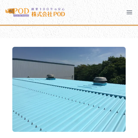
メインコンテンツにスキップ
株式会社ペイント・オン・デマンド
株式会社ペイント・オン・デマンド
千葉の外壁塗装・屋根塗装なら創業100年の安心 ペイン
Clo
Ope
モバイルメニュー
PODのまちづくり
安心の取り組み
ご相談と流れ
よくあるご質問
PODについて