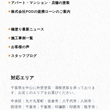
アパート・マンション・店舗の塗装
株式会社PODの提携ローンのご案内
コンテンツ一覧
極塗り最新ニュース
施工事例一覧
お客様の声
スタッフブログ
対応エリア
千葉県を中心に外壁塗装・屋根塗装を承っておりま
す。お近くのエリアをお選びください。
中央区
｜
九十九里町
｜
佐倉市
｜
八千代市
｜
八街市
｜
匝瑳市
｜
千葉市
｜
千葉県
｜
印旛郡
｜
印西市
｜
取手市
｜