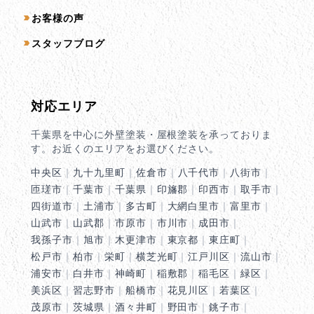
お客様の声
スタッフブログ
対応エリア
千葉県を中心に外壁塗装・屋根塗装を承っておりま
す。お近くのエリアをお選びください。
中央区
｜
九十九里町
｜
佐倉市
｜
八千代市
｜
八街市
｜
匝瑳市
｜
千葉市
｜
千葉県
｜
印旛郡
｜
印西市
｜
取手市
｜
四街道市
｜
土浦市
｜
多古町
｜
大網白里市
｜
富里市
｜
山武市
｜
山武郡
｜
市原市
｜
市川市
｜
成田市
｜
我孫子市
｜
旭市
｜
木更津市
｜
東京都
｜
東庄町
｜
松戸市
｜
柏市
｜
栄町
｜
横芝光町
｜
江戸川区
｜
流山市
｜
浦安市
｜
白井市
｜
神崎町
｜
稲敷郡
｜
稲毛区
｜
緑区
｜
美浜区
｜
習志野市
｜
船橋市
｜
花見川区
｜
若葉区
｜
茂原市
｜
茨城県
｜
酒々井町
｜
野田市
｜
銚子市
｜