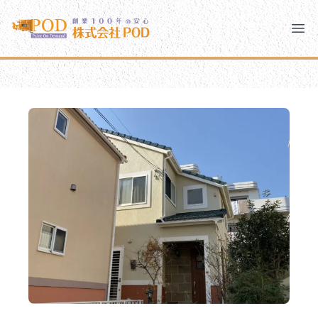
メインコンテンツにスキップ
株式会社ペイント・オン・デマンド
株式会社ペイント・オン・デマンド
千葉の外壁塗装・屋根塗装なら創業100年の安心 ペイン
Clo
Ope
モバイルメニュー
PODのまちづくり
安心の取り組み
ご相談と流れ
よくあるご質問
PODについて