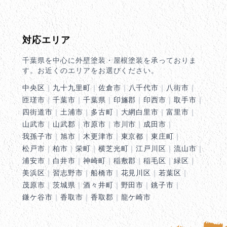
対応エリア
千葉県を中心に外壁塗装・屋根塗装を承っておりま
す。お近くのエリアをお選びください。
中央区
｜
九十九里町
｜
佐倉市
｜
八千代市
｜
八街市
｜
匝瑳市
｜
千葉市
｜
千葉県
｜
印旛郡
｜
印西市
｜
取手市
｜
四街道市
｜
土浦市
｜
多古町
｜
大網白里市
｜
富里市
｜
山武市
｜
山武郡
｜
市原市
｜
市川市
｜
成田市
｜
我孫子市
｜
旭市
｜
木更津市
｜
東京都
｜
東庄町
｜
松戸市
｜
柏市
｜
栄町
｜
横芝光町
｜
江戸川区
｜
流山市
｜
浦安市
｜
白井市
｜
神崎町
｜
稲敷郡
｜
稲毛区
｜
緑区
｜
美浜区
｜
習志野市
｜
船橋市
｜
花見川区
｜
若葉区
｜
茂原市
｜
茨城県
｜
酒々井町
｜
野田市
｜
銚子市
｜
鎌ケ谷市
｜
香取市
｜
香取郡
｜
龍ケ崎市