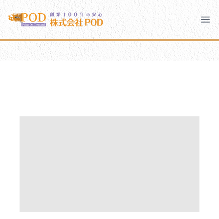
メインコンテンツにスキップ
株式会社ペイント・オン・デマンド
株式会社ペイント・オン・デマンド
千葉の外壁塗装・屋根塗装なら創業100年の安心 ペイン
Clo
Ope
モバイルメニュー
PODのまちづくり
安心の取り組み
ご相談と流れ
よくあるご質問
PODについて