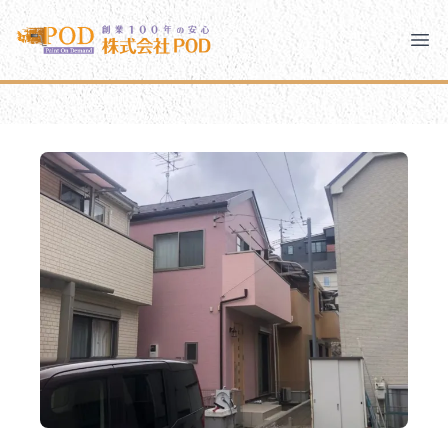
メインコンテンツにスキップ
株式会社ペイント・オン・デマンド
株式会社ペイント・オン・デマンド
千葉の外壁塗装・屋根塗装なら創業100年の安心 ペイン
Clo
Ope
モバイルメニュー
PODのまちづくり
安心の取り組み
ご相談と流れ
よくあるご質問
PODについて