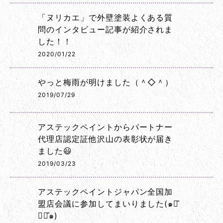
「ヌリカエ」で外壁塗装よくある質
問のインタビュー記事が紹介されま
した！！
2020/01/22
やっと梅雨が明けました（＾◇＾）
2019/07/29
アステックペイントからパートナー
代理店認定証他沢山の表彰状が届き
ました😃
2019/03/23
アステックペイントジャパン全国加
盟店会議に参加してまいりました(๑･̑
◡･̑๑)