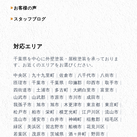
お客様の声
スタッフブログ
対応エリア
千葉県を中心に外壁塗装・屋根塗装を承っておりま
す。お近くのエリアをお選びください。
中央区
｜
九十九里町
｜
佐倉市
｜
八千代市
｜
八街市
｜
匝瑳市
｜
千葉市
｜
千葉県
｜
印旛郡
｜
印西市
｜
取手市
｜
四街道市
｜
土浦市
｜
多古町
｜
大網白里市
｜
富里市
｜
山武市
｜
山武郡
｜
市原市
｜
市川市
｜
成田市
｜
我孫子市
｜
旭市
｜
旭市
｜
木更津市
｜
東京都
｜
東庄町
｜
松戸市
｜
柏市
｜
栄町
｜
横芝光町
｜
江戸川区
｜
流山市
｜
流山市
｜
浦安市
｜
白井市
｜
神崎町
｜
稲敷郡
｜
稲毛区
｜
緑区
｜
美浜区
｜
習志野市
｜
船橋市
｜
花見川区
｜
若葉区
｜
茂原市
｜
茨城県
｜
酒々井町
｜
野田市
｜