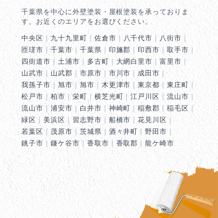
千葉県を中心に外壁塗装・屋根塗装を承っておりま
す。お近くのエリアをお選びください。
中央区
｜
九十九里町
｜
佐倉市
｜
八千代市
｜
八街市
｜
匝瑳市
｜
千葉市
｜
千葉県
｜
印旛郡
｜
印西市
｜
取手市
｜
四街道市
｜
土浦市
｜
多古町
｜
大網白里市
｜
富里市
｜
山武市
｜
山武郡
｜
市原市
｜
市川市
｜
成田市
｜
我孫子市
｜
旭市
｜
旭市
｜
木更津市
｜
東京都
｜
東庄町
｜
松戸市
｜
柏市
｜
栄町
｜
横芝光町
｜
江戸川区
｜
流山市
｜
流山市
｜
浦安市
｜
白井市
｜
神崎町
｜
稲敷郡
｜
稲毛区
｜
緑区
｜
美浜区
｜
習志野市
｜
船橋市
｜
花見川区
｜
若葉区
｜
茂原市
｜
茨城県
｜
酒々井町
｜
野田市
｜
銚子市
｜
鎌ケ谷市
｜
香取市
｜
香取郡
｜
龍ケ崎市