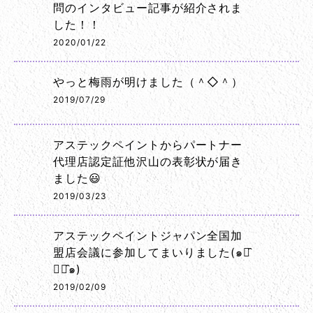
問のインタビュー記事が紹介されま
した！！
2020/01/22
やっと梅雨が明けました（＾◇＾）
2019/07/29
アステックペイントからパートナー
代理店認定証他沢山の表彰状が届き
ました😃
2019/03/23
アステックペイントジャパン全国加
盟店会議に参加してまいりました(๑･̑
◡･̑๑)
2019/02/09