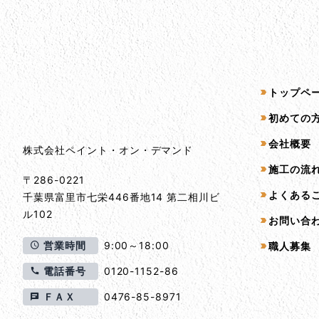
会社情報
サイトマッ
トップペ
会社情報とサイトマップ
初めての
会社概要
株式会社ペイント・オン・デマンド
施工の流
〒286-0221
よくある
千葉県
富里市
七栄446番地14 第二相川ビ
ル102
お問い合
営業時間
9:00～18:00
職人募集
電話番号
0120-1152-86
ＦＡＸ
0476-85-8971