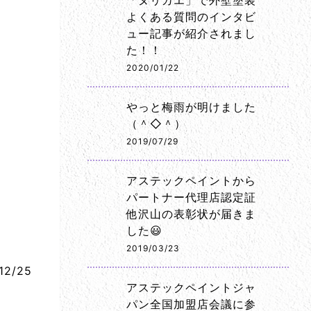
「ヌリカエ」で外壁塗装
よくある質問のインタビ
ュー記事が紹介されまし
た！！
2020/01/22
やっと梅雨が明けました
（＾◇＾）
2019/07/29
アステックペイントから
パートナー代理店認定証
他沢山の表彰状が届きま
した😃
2019/03/23
12/25
アステックペイントジャ
パン全国加盟店会議に参