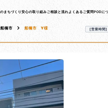
ント･オン･デマンド
Dのまちづくり
安心の取り組み
ご相談と流れ
よくあるご質問
PODに
船橋市
船橋市 Y様
[営業時間] 9