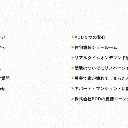
プ
サービス一覧
ージ
POD５つの安心
方へ
住宅塗装ショールーム
リアルタイムオンデマンド
れ
塗装のついでにリノベーシ
ご質問
災害で家が壊れてしまった
わせ
アパート・マンション・店
株式会社PODの提携ローン