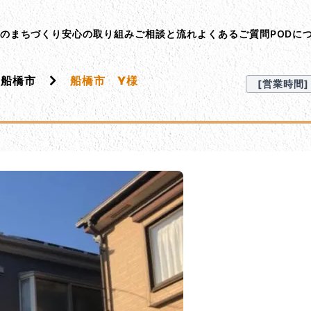
ント･オン･デマンド
Dのまちづくり
安心の取り組み
ご相談と流れ
よくあるご質問
PODに
船橋市
船橋市 Y様
[営業時間] 9