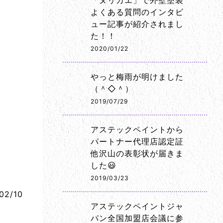
「ヌリカエ」で外壁塗装
よくある質問のインタビ
ュー記事が紹介されまし
た！！
2020/01/22
やっと梅雨が明けました
（＾◇＾）
2019/07/29
アステックペイントから
パートナー代理店認定証
他沢山の表彰状が届きま
した😃
2019/03/23
02/10
アステックペイントジャ
パン全国加盟店会議に参