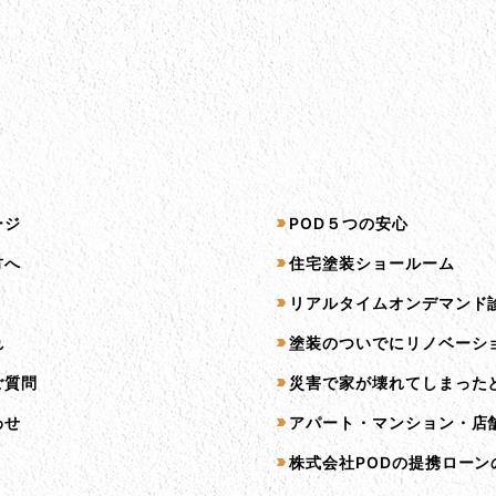
プ
サービス一覧
ージ
POD５つの安心
方へ
住宅塗装ショールーム
リアルタイムオンデマンド
れ
塗装のついでにリノベーシ
ご質問
災害で家が壊れてしまった
わせ
アパート・マンション・店
株式会社PODの提携ローン