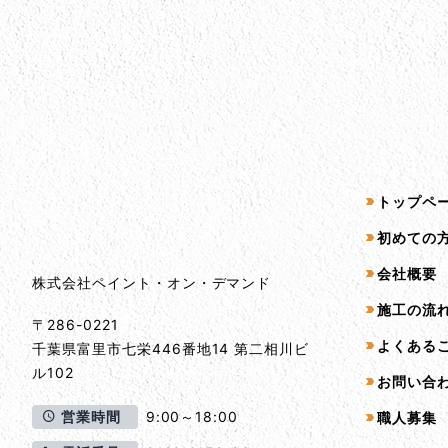
会社情報
サイトマッ
トップペ
会社情報とサイトマップ
初めての
会社概要
株式会社ペイント・オン・デマンド
施工の流
〒286-0221
よくある
千葉県
富里市
七栄446番地14 第二相川ビ
ル102
お問い合
営業時間
9:00～18:00
職人募集