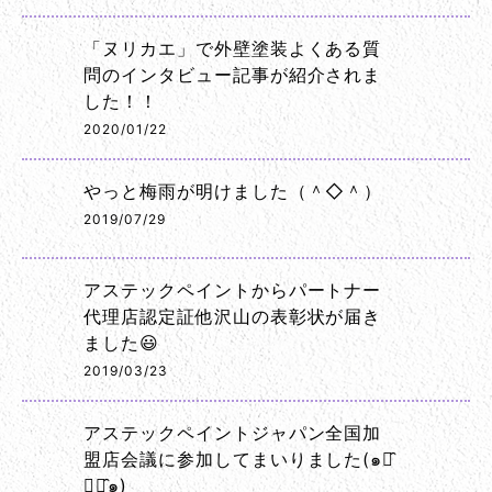
「ヌリカエ」で外壁塗装よくある質
問のインタビュー記事が紹介されま
した！！
2020/01/22
やっと梅雨が明けました（＾◇＾）
2019/07/29
アステックペイントからパートナー
代理店認定証他沢山の表彰状が届き
ました😃
2019/03/23
アステックペイントジャパン全国加
盟店会議に参加してまいりました(๑･̑
◡･̑๑)