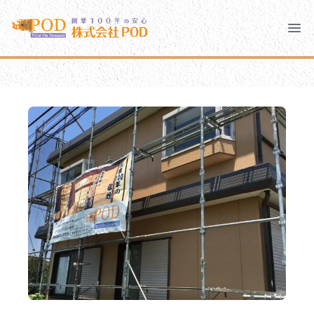
メインコンテンツにスキップ
株式会社ペイント・オン・デマンド
株式会社ペイント・オン・デマンド
千葉の外壁塗装・屋根塗装なら創業100年の安心 ペイン
Clo
Ope
モバイルメニュー
PODのまちづくり
安心の取り組み
ご相談と流れ
よくあるご質問
PODについて