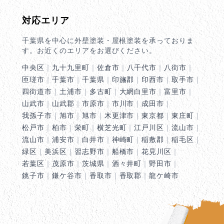
対応エリア
千葉県を中心に外壁塗装・屋根塗装を承っておりま
す。お近くのエリアをお選びください。
中央区
｜
九十九里町
｜
佐倉市
｜
八千代市
｜
八街市
｜
匝瑳市
｜
千葉市
｜
千葉県
｜
印旛郡
｜
印西市
｜
取手市
｜
四街道市
｜
土浦市
｜
多古町
｜
大網白里市
｜
富里市
｜
山武市
｜
山武郡
｜
市原市
｜
市川市
｜
成田市
｜
我孫子市
｜
旭市
｜
旭市
｜
木更津市
｜
東京都
｜
東庄町
｜
松戸市
｜
柏市
｜
栄町
｜
横芝光町
｜
江戸川区
｜
流山市
｜
流山市
｜
浦安市
｜
白井市
｜
神崎町
｜
稲敷郡
｜
稲毛区
｜
緑区
｜
美浜区
｜
習志野市
｜
船橋市
｜
花見川区
｜
若葉区
｜
茂原市
｜
茨城県
｜
酒々井町
｜
野田市
｜
銚子市
｜
鎌ケ谷市
｜
香取市
｜
香取郡
｜
龍ケ崎市